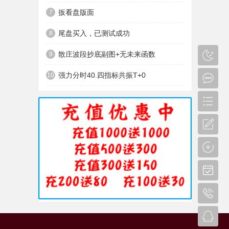
扳看盘版面
7
尾盘买入，已测试成功
8
散庄波段抄底副图+无未来函数
9
强力分时40.四指标共振T+0
10