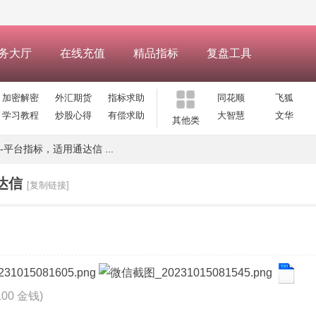
务大厅
在线充值
精品指标
复盘工具
加密解密
外汇期货
指标求助
同花顺
飞狐
学习教程
炒股心得
有偿求助
大智慧
文华
其他类
平台指标，适用通达信 ...
达信
[复制链接]
100 金钱)