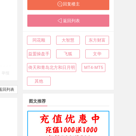
回复楼主
返回列表
同花顺
大智慧
东方财富
益盟操盘手
飞狐
文华
倚天和青岛北方和日月明
MT4-MT5
举报
其他
返回列表
图文推荐