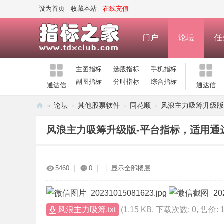
设为首页
收藏本站
在线充值
门户
论坛
任
主图指标
选股指标
手机指标
副图指标
分时指标
综合指标
通达信
通达信
»
论坛
›
其他股票软件
›
同花顺
›
风浪主力吸筹升级版-
指
风浪主力吸筹升级版-平台指标，适用通
标
之
家
5460
|
0
|
|
显示全部楼层
—
公
式
风浪主力吸筹.txt
(1.15 KB, 下载次数: 0, 售价: 
指