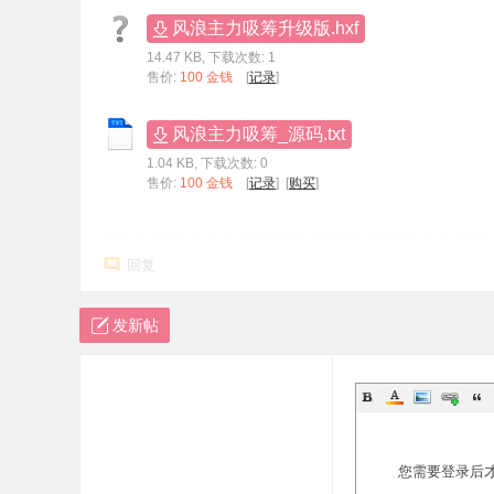
标
风浪主力吸筹升级版.hxf
程
14.47 KB, 下载次数: 1
售价:
100 金钱
[
记录
]
序
代
风浪主力吸筹_源码.txt
码
1.04 KB, 下载次数: 0
售价:
100 金钱
[
记录
] [
购买
]
分
享
—
回复
公
式
发新帖
指
标
网
您需要登录后