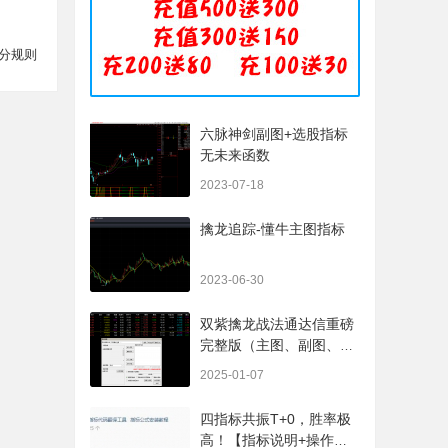
分规则
六脉神剑副图+选股指标
无未来函数
2023-07-18
擒龙追踪-懂牛主图指标
2023-06-30
双紫擒龙战法通达信重磅
完整版（主图、副图、排
序、选股、开放源码，无
2025-01-07
未来
四指标共振T+0，胜率极
高！【指标说明+操作方