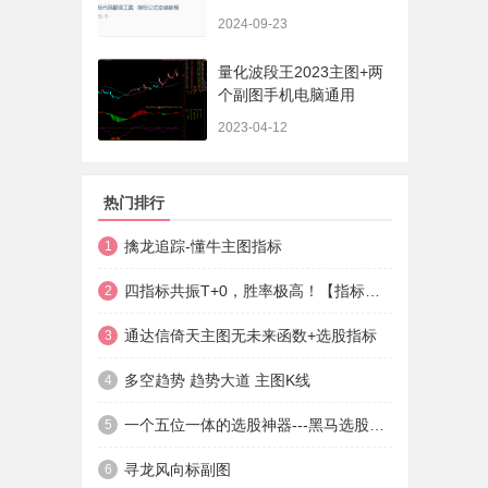
法+实盘贴图】
2024-09-23
量化波段王2023主图+两
个副图手机电脑通用
2023-04-12
热门排行
擒龙追踪-懂牛主图指标
1
四指标共振T+0，胜率极高！【指标说明+操作方法+实盘贴图】
2
通达信倚天主图无未来函数+选股指标
3
多空趋势 趋势大道 主图K线
4
一个五位一体的选股神器---黑马选股神器
5
寻龙风向标副图
6