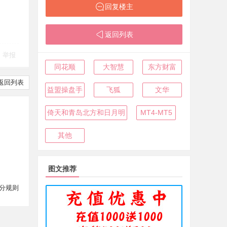
回复楼主
返回列表
举报
同花顺
大智慧
东方财富
返回列表
益盟操盘手
飞狐
文华
倚天和青岛北方和日月明
MT4-MT5
其他
图文推荐
分规则