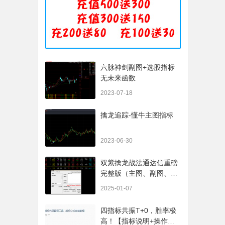
六脉神剑副图+选股指标
无未来函数
2023-07-18
擒龙追踪-懂牛主图指标
2023-06-30
双紫擒龙战法通达信重磅
完整版（主图、副图、排
序、选股、开放源码，无
2025-01-07
未来
四指标共振T+0，胜率极
高！【指标说明+操作方