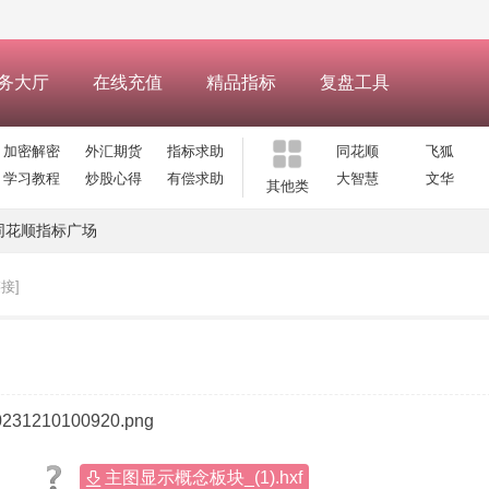
务大厅
在线充值
精品指标
复盘工具
加密解密
外汇期货
指标求助
同花顺
飞狐
学习教程
炒股心得
有偿求助
大智慧
文华
其他类
同花顺指标广场
接]
主图显示概念板块_(1).hxf