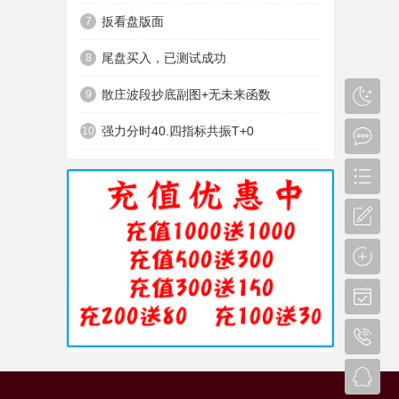
扳看盘版面
7
尾盘买入，已测试成功
8
散庄波段抄底副图+无未来函数
9
强力分时40.四指标共振T+0
10