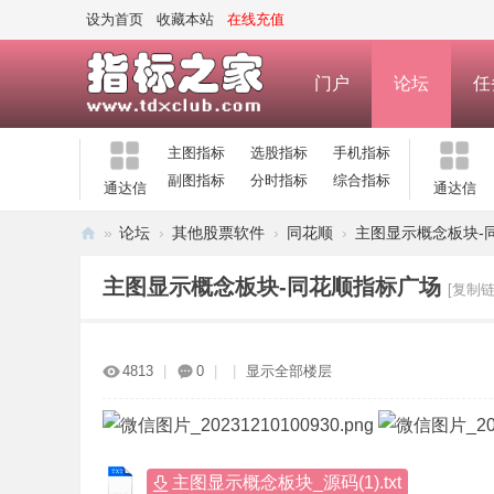
设为首页
收藏本站
在线充值
门户
论坛
任
主图指标
选股指标
手机指标
副图指标
分时指标
综合指标
通达信
通达信
»
论坛
›
其他股票软件
›
同花顺
›
主图显示概念板块-
指
主图显示概念板块-同花顺指标广场
[复制链
标
之
家
4813
|
0
|
|
显示全部楼层
—
公
式
主图显示概念板块_源码(1).txt
指