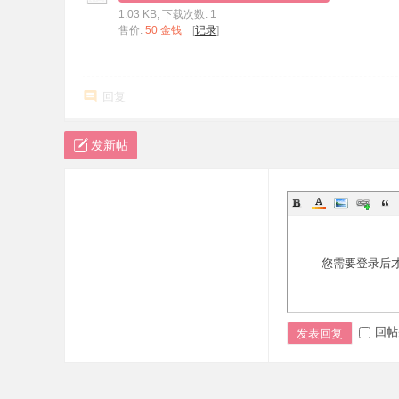
1.03 KB, 下载次数: 1
标
售价:
50 金钱
[
记录
]
程
序
回复
代
码
发新帖
分
享
—
公
式
您需要登录后
指
标
网
回帖
发表回复