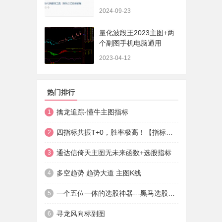
法+实盘贴图】
2024-09-23
量化波段王2023主图+两
个副图手机电脑通用
2023-04-12
热门排行
擒龙追踪-懂牛主图指标
1
四指标共振T+0，胜率极高！【指标说明+操作方法+实盘贴图】
2
通达信倚天主图无未来函数+选股指标
3
多空趋势 趋势大道 主图K线
4
一个五位一体的选股神器---黑马选股神器
5
寻龙风向标副图
6