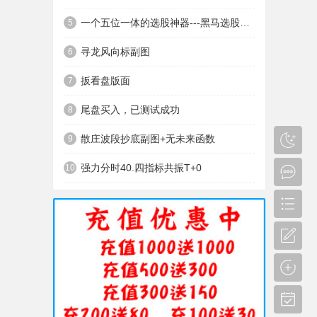
一个五位一体的选股神器---黑马选股神器
5
寻龙风向标副图
6
扳看盘版面
7
尾盘买入，已测试成功
8
散庄波段抄底副图+无未来函数
9
强力分时40.四指标共振T+0
10