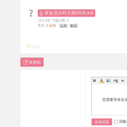
标
资金流分时主图0926.tn6
程
14.2 KB, 下载次数: 0
序
售价:
3 金钱
[
记录
] [
购买
]
代
码
回复
分
享
发新帖
—
公
式
指
标
您需要登录后
网
回帖
发表回复