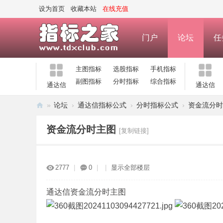
设为首页
收藏本站
在线充值
门户
论坛
任
主图指标
选股指标
手机指标
副图指标
分时指标
综合指标
通达信
通达信
»
论坛
›
通达信指标公式
›
分时指标公式
›
资金流分时
指
资金流分时主图
[复制链接]
标
之
家
2777
|
0
|
|
显示全部楼层
—
公
通达信资金流分时主图
式
指