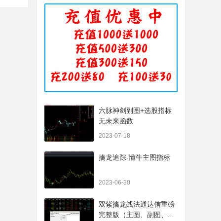
六脉神剑副图+选股指标
无未来函数
2023-07-18
擒龙追踪-懂牛主图指标
2023-06-30
双紫擒龙战法通达信重磅
完整版（主图、副图、排