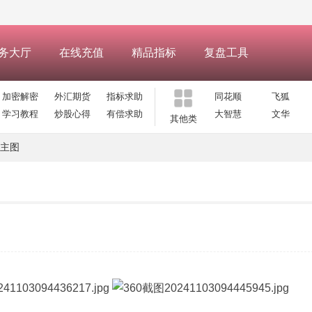
务大厅
在线充值
精品指标
复盘工具
加密解密
外汇期货
指标求助
同花顺
飞狐
学习教程
炒股心得
有偿求助
大智慧
文华
其他类
主图