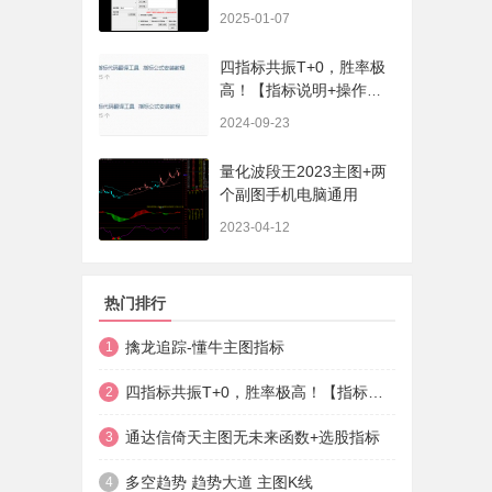
序、选股、开放源码，无
2025-01-07
未来
四指标共振T+0，胜率极
高！【指标说明+操作方
法+实盘贴图】
2024-09-23
量化波段王2023主图+两
个副图手机电脑通用
2023-04-12
热门排行
擒龙追踪-懂牛主图指标
1
四指标共振T+0，胜率极高！【指标说明+操作方法+实盘贴图】
2
通达信倚天主图无未来函数+选股指标
3
多空趋势 趋势大道 主图K线
4