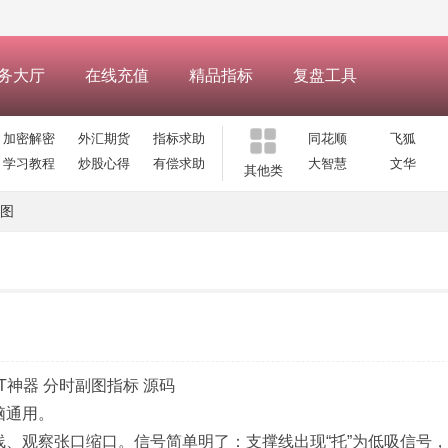
务大厅
在线充值
精品指标
复盘工具
加密解密
外汇期货
指标求助
同花顺
飞狐
学习教程
炒股心得
有偿求助
大智慧
文华
其他类
图
神器 分时副图指标 源码
脑通用。
线、观察张口缩口。信号简单明了：支撑线出现“托”为低吸信号