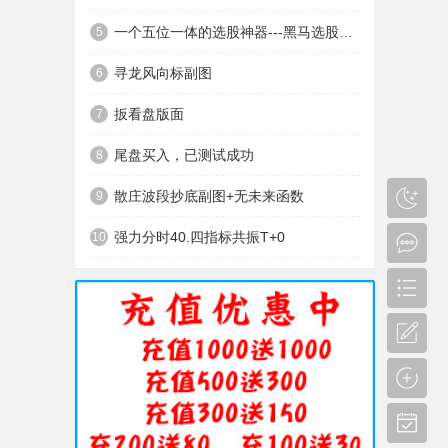
一个五位一体的选股神器---黑马选股神器
5
寻龙风向标副图
6
扳看盘版面
7
尾盘买入，已测试成功
8
散庄波段抄底副图+无未来函数
9
强力分时40.四指标共振T+0
10