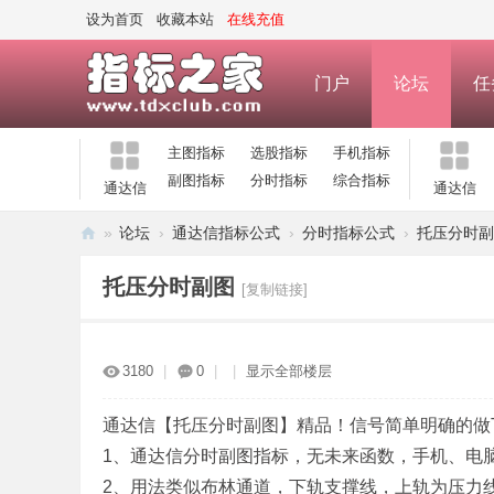
设为首页
收藏本站
在线充值
门户
论坛
任
主图指标
选股指标
手机指标
副图指标
分时指标
综合指标
通达信
通达信
»
论坛
›
通达信指标公式
›
分时指标公式
›
托压分时副
指
托压分时副图
[复制链接]
标
之
家
3180
|
0
|
|
显示全部楼层
—
公
通达信【托压分时副图】精品！信号简单明确的做T
1、通达信分时副图指标，无未来函数，手机、电
式
2、用法类似布林通道，下轨支撑线，上轨为压力
指