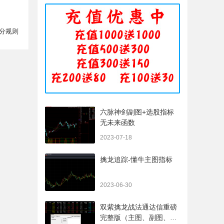
分规则
六脉神剑副图+选股指标
无未来函数
2023-07-18
擒龙追踪-懂牛主图指标
2023-06-30
双紫擒龙战法通达信重磅
完整版（主图、副图、排