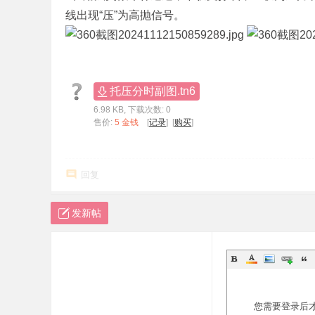
线出现“压”为高抛信号。
标
程
序
代
托压分时副图.tn6
码
6.98 KB, 下载次数: 0
分
售价:
5 金钱
[
记录
] [
购买
]
享
—
回复
公
式
发新帖
指
标
网
您需要登录后