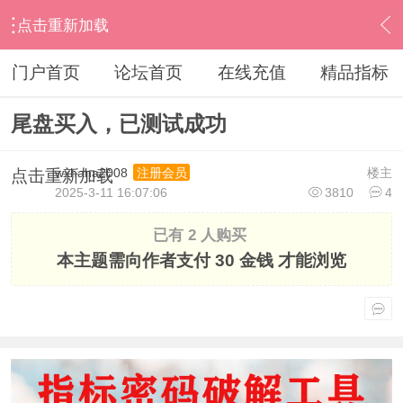
点击重新加载
›
通达信指标公式
›
条件选股公式
›
内容
门户首页
论坛首页
在线充值
精品指标
尾盘买入，已测试成功
wxhaha2008
楼主
注册会员
点击重新加载
2025-3-11 16:07:06
3810
4
已有 2 人购买
本主题需向作者支付
30 金钱
才能浏览