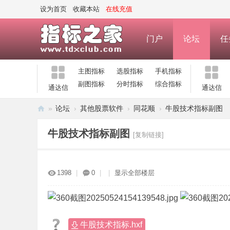
设为首页
收藏本站
在线充值
门户
论坛
任
主图指标
选股指标
手机指标
副图指标
分时指标
综合指标
通达信
通达信
»
论坛
›
其他股票软件
›
同花顺
›
牛股技术指标副图
指
牛股技术指标副图
[复制链接]
标
之
家
1398
|
0
|
|
显示全部楼层
—
公
式
牛股技术指标.hxf
指