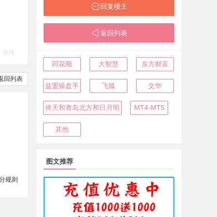
回复楼主
返回列表
举报
同花顺
大智慧
东方财富
返回列表
益盟操盘手
飞狐
文华
倚天和青岛北方和日月明
MT4-MT5
其他
图文推荐
分规则