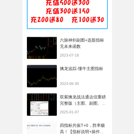
六脉神剑副图+选股指标
无未来函数
2023-07-18
擒龙追踪-懂牛主图指标
2023-06-30
双紫擒龙战法通达信重磅
完整版（主图、副图、排
序、选股、开放源码，无
2025-01-07
未来
四指标共振T+0，胜率极
高！【指标说明+操作方