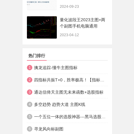
法+实盘贴图】
2024-09-23
量化波段王2023主图+两
个副图手机电脑通用
2023-04-12
热门排行
擒龙追踪-懂牛主图指标
1
四指标共振T+0，胜率极高！【指标说明+操作方法+实盘贴图】
2
通达信倚天主图无未来函数+选股指标
3
多空趋势 趋势大道 主图K线
4
一个五位一体的选股神器---黑马选股神器
5
寻龙风向标副图
6