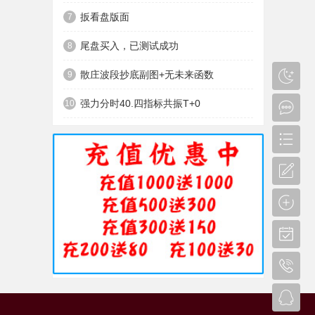
扳看盘版面
7
尾盘买入，已测试成功
8
散庄波段抄底副图+无未来函数
9
强力分时40.四指标共振T+0
10