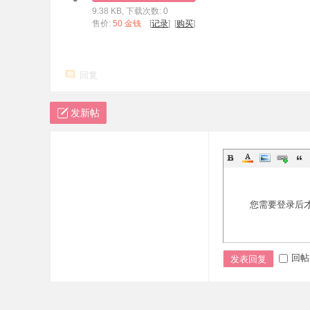
9.38 KB, 下载次数: 0
标
售价:
50 金钱
[
记录
] [
购买
]
程
序
回复
代
码
发新帖
分
享
—
公
式
您需要登录后
指
标
网
回帖
发表回复