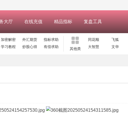
务大厅
在线充值
精品指标
复盘工具
加密解密
外汇期货
指标求助
同花顺
飞狐
学习教程
炒股心得
有偿求助
大智慧
文华
其他类