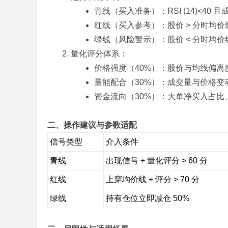
青线（买入准备）：RSI (14)<40 
标
红线（买入参考）：股价 > 分时均价
程
绿线（风险警示）：股价 < 分时均价
序
量化评分体系：
代
价格强度（40%）：股价与均线偏离
码
量能配合（30%）：成交量与价格变
分
资金流向（30%）：大单净买入占比
享
—
二、操作建议与参数适配
公
信号类型
介入条件
式
指
青线
出现信号 + 量化评分 > 60 分
标
红线
上穿均价线 + 评分 > 70 分
网
绿线
持有仓位立即减仓 50%