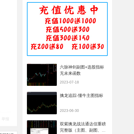
六脉神剑副图+选股指标
无未来函数
2023-07-18
擒龙追踪-懂牛主图指标
2023-06-30
举报
双紫擒龙战法通达信重磅
完整版（主图、副图、排