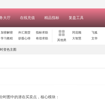
务大厅
在线充值
精品指标
复盘工具
加密解密
外汇期货
指标求助
同花顺
飞狐
学习教程
炒股心得
有偿求助
大智慧
文华
其他类
时变色主图
分时图中的潜在买卖点，核心模块：