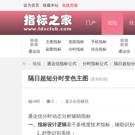
设为首页
收藏本站
在线充值
门户
论坛
任
主图指标
选股指标
手机指标
副图指标
分时指标
综合指标
通达信
通达信
»
论坛
›
通达信指标公式
›
分时指标公式
›
隔日超短分
指
隔日超短分时变色主图
[复制链接]
标
之
家
940
|
0
|
|
显示全部楼层
—
公
通达信分时动态分析辅助指标
一、指标设计逻辑
基于多维度技术指标，辅助识别
式
趋势识别系统：
指