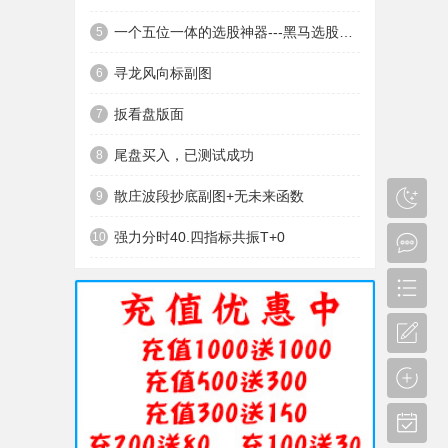
一个五位一体的选股神器---黑马选股神器
5
寻龙风向标副图
6
扳看盘版面
7
尾盘买入，已测试成功
8
散庄波段抄底副图+无未来函数
9
强力分时40.四指标共振T+0
10