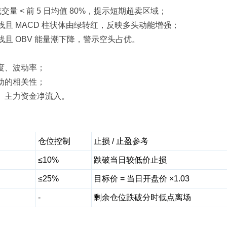
且成交量 < 前 5 日均值 80%，提示短期超卖区域；
线且 MACD 柱状体由绿转红，反映多头动能增强；
线且 OBV 能量潮下降，警示空头占优。
度、波动率；
动的相关性；
、主力资金净流入。
仓位控制
止损 / 止盈参考
≤10%
跌破当日较低价止损
≤25%
目标价 = 当日开盘价 ×1.03
-
剩余仓位跌破分时低点离场