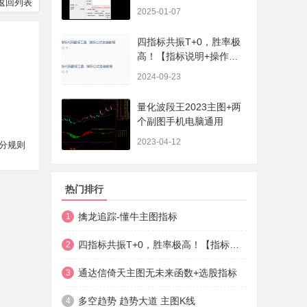
返回列表
序、选股、开放源码，无
2025-01-07
未来
四指标共振T+0，胜率极
高！【指标说明+操作方
法+实盘贴图】
2024-09-23
量化波段王2023主图+两
个副图手机电脑通用
2023-04-12
分规则
热门排行
擒龙追踪-懂牛主图指标
1
四指标共振T+0，胜率极高！【指标说明+操作方法+实盘贴图】
2
通达信倚天主图无未来函数+选股指标
3
多空趋势 趋势大道 主图K线
4