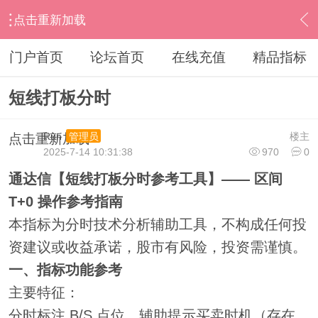
点击重新加载
›
通达信指标公式
›
分时指标公式
›
内容
门户首页
论坛首页
在线充值
精品指标
短线打板分时
Run
楼主
管理员
点击重新加载
2025-7-14 10:31:38
970
0
通达信【短线打板分时参考工具】—— 区间
T+0 操作参考指南
本指标为分时技术分析辅助工具，不构成任何投
资建议或收益承诺，股市有风险，投资需谨慎。
一、指标功能参考
主要特征：
分时标注 B/S 点位，辅助提示买卖时机（存在