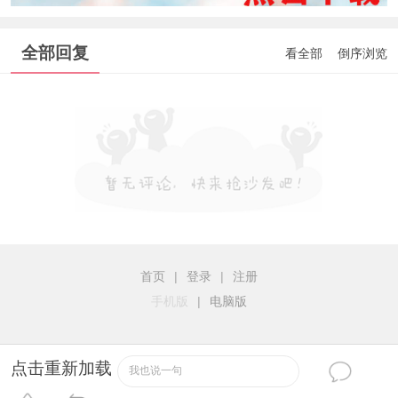
全部回复
看全部
倒序浏览
首页
|
登录
|
注册
手机版
|
电脑版
点击重新加载
我也说一句