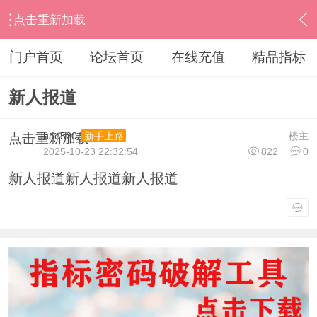
点击重新加载
›
通达信指标公式
›
条件选股公式
›
内容
门户首页
论坛首页
在线充值
精品指标
新人报道
hao520
楼主
新手上路
点击重新加载
2025-10-23 22:32:54
822
0
新人报道新人报道新人报道