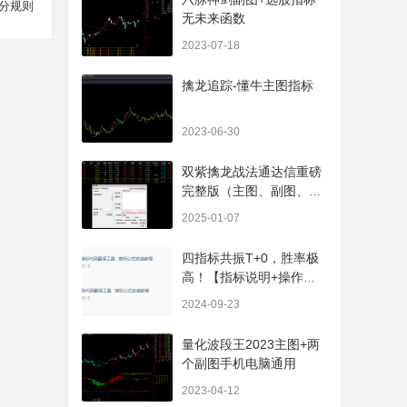
分规则
无未来函数
2023-07-18
擒龙追踪-懂牛主图指标
2023-06-30
双紫擒龙战法通达信重磅
完整版（主图、副图、排
序、选股、开放源码，无
2025-01-07
未来
四指标共振T+0，胜率极
高！【指标说明+操作方
法+实盘贴图】
2024-09-23
量化波段王2023主图+两
个副图手机电脑通用
2023-04-12