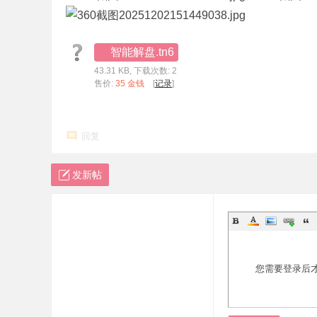
标
程
智能解盘.tn6
序
43.31 KB, 下载次数: 2
代
售价:
35 金钱
[
记录
]
码
分
回复
享
—
发新帖
公
式
指
标
网
您需要登录后