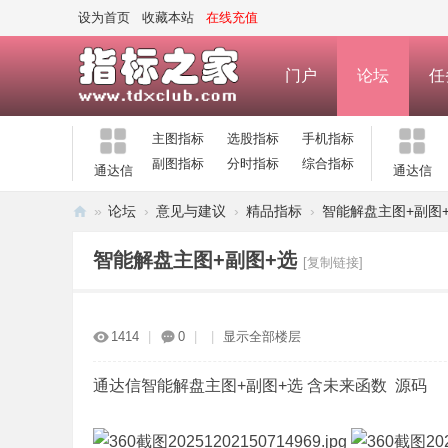
设为首页
收藏本站
在线充值
门户
论坛
任
主图指标
选股指标
手机指标
副图指标
分时指标
综合指标
通达信
通达信
»
论坛
›
意见与建议
›
精品指标
›
智能解盘主图+副图
指
智能解盘主图+副图+选
[复制链接]
标
之
家
1414
|
0
|
|
显示全部楼层
—
公
通达信智能解盘主图+副图+选 含未来函数 源码
式
指