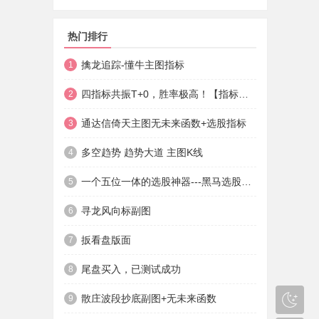
热门排行
擒龙追踪-懂牛主图指标
1
四指标共振T+0，胜率极高！【指标说明+操作方法+实盘贴图】
2
通达信倚天主图无未来函数+选股指标
3
多空趋势 趋势大道 主图K线
4
一个五位一体的选股神器---黑马选股神器
5
寻龙风向标副图
6
扳看盘版面
7
尾盘买入，已测试成功
8
散庄波段抄底副图+无未来函数
9