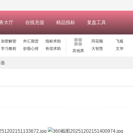
务大厅
在线充值
精品指标
复盘工具
加密解密
外汇期货
指标求助
同花顺
飞狐
学习教程
炒股心得
有偿求助
大智慧
文华
其他类
+选