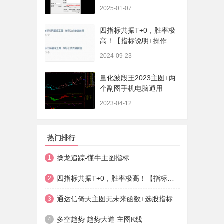
序、选股、开放源码，无
2025-01-07
未来
四指标共振T+0，胜率极
高！【指标说明+操作方
法+实盘贴图】
2024-09-23
量化波段王2023主图+两
个副图手机电脑通用
2023-04-12
热门排行
擒龙追踪-懂牛主图指标
1
四指标共振T+0，胜率极高！【指标说明+操作方法+实盘贴图】
2
通达信倚天主图无未来函数+选股指标
3
多空趋势 趋势大道 主图K线
4