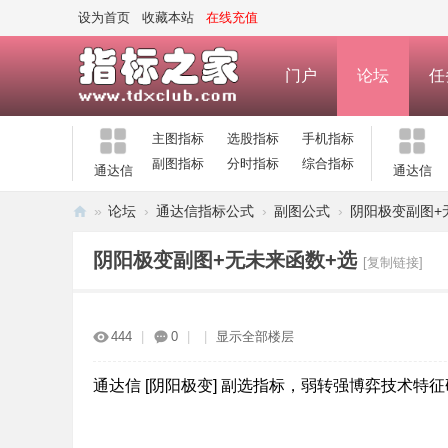
设为首页
收藏本站
在线充值
门户
论坛
任
主图指标
选股指标
手机指标
副图指标
分时指标
综合指标
通达信
通达信
»
论坛
›
通达信指标公式
›
副图公式
›
阴阳极变副图+
指
阴阳极变副图+无未来函数+选
[复制链接]
标
之
家
444
|
0
|
|
显示全部楼层
—
公
通达信 [阴阳极变] 副选指标，弱转强博弈技术特
式
指