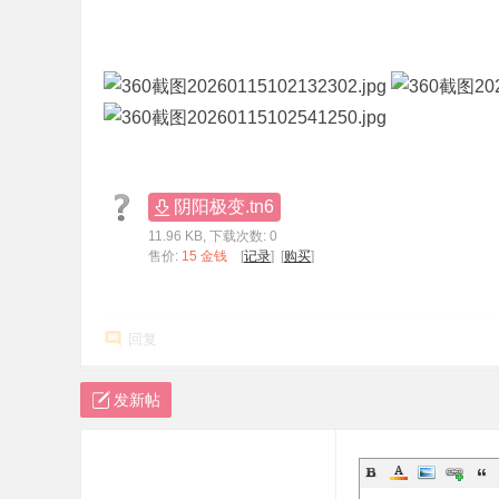
标
程
序
代
码
分
阴阳极变.tn6
享
11.96 KB, 下载次数: 0
—
售价:
15 金钱
[
记录
] [
购买
]
公
式
回复
指
标
发新帖
网