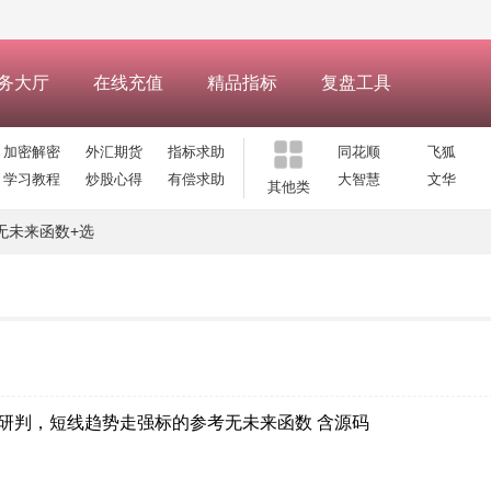
务大厅
在线充值
精品指标
复盘工具
加密解密
外汇期货
指标求助
同花顺
飞狐
学习教程
炒股心得
有偿求助
大智慧
文华
其他类
无未来函数+选
征研判，短线趋势走强标的参考无未来函数 含源码