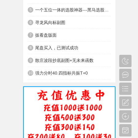
一个五位一体的选股神器---黑马选股神器
5
寻龙风向标副图
6
扳看盘版面
7
尾盘买入，已测试成功
8
散庄波段抄底副图+无未来函数
9
强力分时40.四指标共振T+0
10