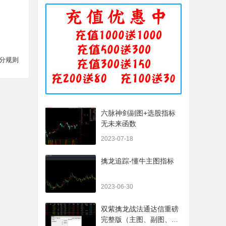
分规则
六脉神剑副图+选股指标
无未来函数
2023-07-18
擒龙追踪-懂牛主图指标
2023-06-30
双紫擒龙战法通达信重磅
完整版（主图、副图、排