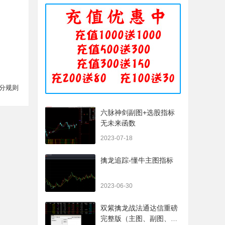
分规则
六脉神剑副图+选股指标
无未来函数
2023-07-18
擒龙追踪-懂牛主图指标
2023-06-30
双紫擒龙战法通达信重磅
完整版（主图、副图、排