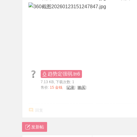
标
程
序
代
码
分
享
—
趋势定强弱.tn6
公
7.13 KB, 下载次数: 1
式
售价:
15 金钱
[
记录
] [
购买
]
指
标
回复
网
发新帖