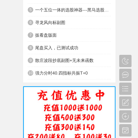
一个五位一体的选股神器---黑马选股神器
5
寻龙风向标副图
6
扳看盘版面
7
尾盘买入，已测试成功
8
散庄波段抄底副图+无未来函数
9
强力分时40.四指标共振T+0
10