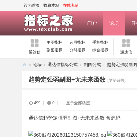
设为首页
收藏本站
在线充值
门户
论坛
任
主图指标
选股指标
手机指标
副图指标
分时指标
综合指标
通达信
通达信
»
论坛
›
通达信指标公式
›
副图公式
›
趋势定强弱副图
指
趋势定强弱副图+无未来函数
[复制链接]
标
之
家
499
|
0
|
|
显示全部楼层
—
公
通达信趋势定强弱副图+无未来函数 含源码
式
指