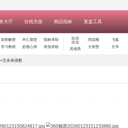
务大厅
在线充值
精品指标
复盘工具
加密解密
外汇期货
指标求助
同花顺
飞狐
学习教程
炒股心得
有偿求助
大智慧
文华
其他类
+无未来函数