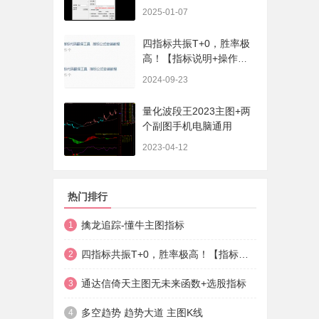
序、选股、开放源码，无
2025-01-07
未来
四指标共振T+0，胜率极
高！【指标说明+操作方
法+实盘贴图】
2024-09-23
量化波段王2023主图+两
个副图手机电脑通用
2023-04-12
热门排行
擒龙追踪-懂牛主图指标
1
四指标共振T+0，胜率极高！【指标说明+操作方法+实盘贴图】
2
通达信倚天主图无未来函数+选股指标
3
多空趋势 趋势大道 主图K线
4