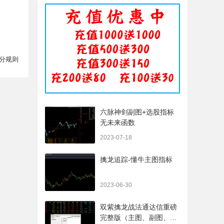
分规则
六脉神剑副图+选股指标
无未来函数
2023-07-18
擒龙追踪-懂牛主图指标
2023-06-30
双紫擒龙战法通达信重磅
完整版（主图、副图、排