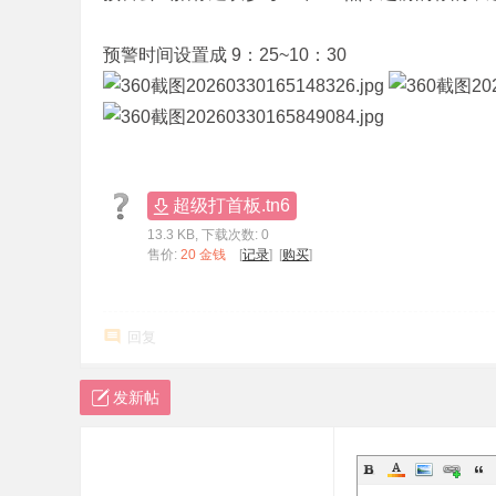
标
预警时间设置成 9：25~10：30
程
序
代
码
分
超级打首板.tn6
享
13.3 KB, 下载次数: 0
—
售价:
20 金钱
[
记录
] [
购买
]
公
式
回复
指
标
发新帖
网