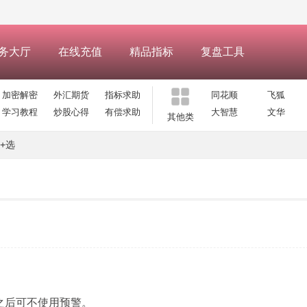
务大厅
在线充值
精品指标
复盘工具
加密解密
外汇期货
指标求助
同花顺
飞狐
学习教程
炒股心得
有偿求助
大智慧
文华
其他类
+选
，之后可不使用预警。