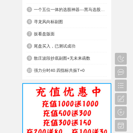
一个五位一体的选股神器---黑马选股神器
5
寻龙风向标副图
6
扳看盘版面
7
尾盘买入，已测试成功
8
散庄波段抄底副图+无未来函数
9
强力分时40.四指标共振T+0
10