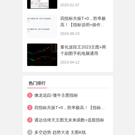
序、选股、开放源码，无
2025-01-07
未来
四指标共振T+0，胜率极
高！【指标说明+操作方
法+实盘贴图】
2024-09-23
量化波段王2023主图+两
个副图手机电脑通用
2023-04-12
热门排行
擒龙追踪-懂牛主图指标
1
四指标共振T+0，胜率极高！【指标说明+操作方法+实盘贴图】
2
通达信倚天主图无未来函数+选股指标
3
多空趋势 趋势大道 主图K线
4