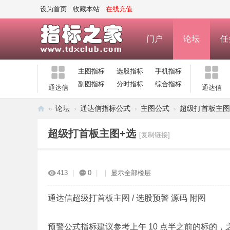
设为首页
收藏本站
在线充值
门户
论坛
任
主图指标
选股指标
手机指标
副图指标
分时指标
综合指标
通达信
通达信
»
论坛
›
通达信指标公式
›
主图公式
›
超级打首板主图
指
超级打首板主图+选
[复制链接]
标
之
家
413
|
0
|
|
显示全部楼层
—
公
通达信超级打首板主图 / 选股预警 源码 附图
式
预警公式指标建议参考上午 10 点半之前的标的
指