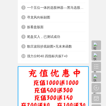
一个五位一体的选股神器---黑马选股神器
5
寻龙风向标副图
6
扳看盘版面
7
尾盘买入，已测试成功
8
散庄波段抄底副图+无未来函数
9
强力分时40.四指标共振T+0
10