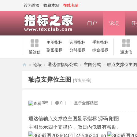
设为首页
收藏本站
在线充值
门户
论坛
任
主图指标
选股指标
手机指标
副图指标
分时指标
综合指标
通达信
通达信
»
论坛
›
通达信指标公式
›
主图公式
›
轴点支撑位主图
指
轴点支撑位主图
[复制链接]
标
之
家
385
|
0
|
|
显示全部楼层
—
公
通达信轴点支撑位主图显示指标 源码 附图
式
主图显示四个支撑位，做日内低吸有帮助。
指