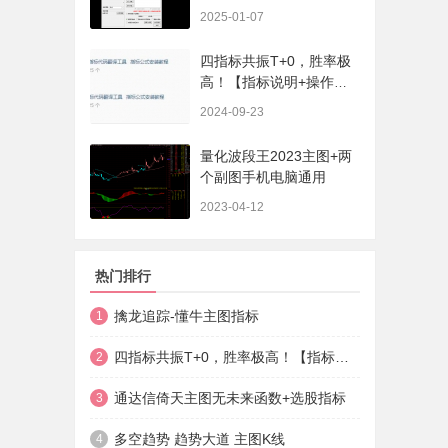
序、选股、开放源码，无
2025-01-07
未来
四指标共振T+0，胜率极
高！【指标说明+操作方
法+实盘贴图】
2024-09-23
量化波段王2023主图+两
个副图手机电脑通用
2023-04-12
热门排行
擒龙追踪-懂牛主图指标
1
四指标共振T+0，胜率极高！【指标说明+操作方法+实盘贴图】
2
通达信倚天主图无未来函数+选股指标
3
多空趋势 趋势大道 主图K线
4