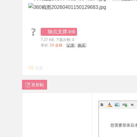
标
程
序
轴点支撑.tn6
代
7.27 KB, 下载次数: 0
码
售价:
15 金钱
[
记录
] [
购买
]
分
享
回复
—
公
发新帖
式
指
标
网
您需要登录后