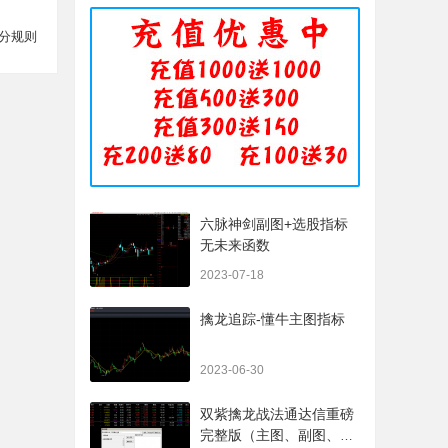
分规则
六脉神剑副图+选股指标
无未来函数
2023-07-18
擒龙追踪-懂牛主图指标
2023-06-30
双紫擒龙战法通达信重磅
完整版（主图、副图、排