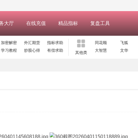
务大厅
在线充值
精品指标
复盘工具
加密解密
外汇期货
指标求助
同花顺
飞狐
学习教程
炒股心得
有偿求助
大智慧
文华
其他类