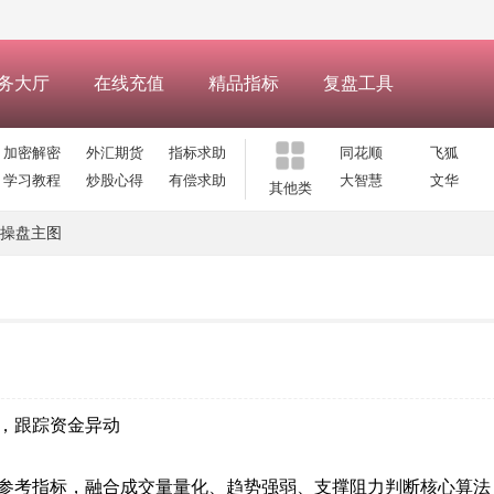
务大厅
在线充值
精品指标
复盘工具
加密解密
外汇期货
指标求助
同花顺
飞狐
学习教程
炒股心得
有偿求助
大智慧
文华
其他类
操盘主图
，跟踪资金异动
参考指标，融合成交量量化、趋势强弱、支撑阻力判断核心算法