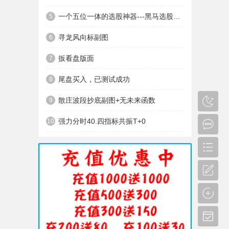
一个五位一体的选股神器---黑马选股神器
5
寻龙风向标副图
6
扳看盘版面
7
尾盘买入，已测试成功
8
散庄波段抄底副图+无未来函数
9
强力分时40.四指标共振T+0
10