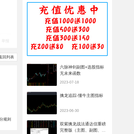
举报
返回列表
六脉神剑副图+选股指标
无未来函数
2023-07-18
擒龙追踪-懂牛主图指标
2023-06-30
分规则
双紫擒龙战法通达信重磅
完整版（主图、副图、排