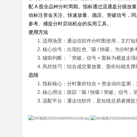
配 A 股全品种分时周期。指标通过流通盘分级
标
动标注资金关注、快速放量、抛压、突破信号，同
程
参考、捕捉分时启动机会的实用工具。
序
使用方法
代
适用场景：通达信软件分时图使用，主打短
码
核心信号：出现红色「吸 / 快吸」为分时
分
辅助判断：「突破」信号 + 图标为横盘走
享
风控技巧：结合成交量放量、股价站稳支撑
—
总结
公
指标核心：分时量价结合 + 资金动向监测
式
核心用法：跟踪「吸 / 快吸 / 突破」信号
指
适配平台：通达信软件，是短线交易者捕捉
标
网