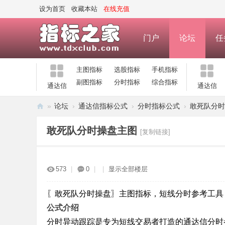
设为首页
收藏本站
在线充值
门户
论坛
任
主图指标
选股指标
手机指标
副图指标
分时指标
综合指标
通达信
通达信
»
论坛
›
通达信指标公式
›
分时指标公式
›
敢死队分时
指
敢死队分时操盘主图
[复制链接]
标
之
家
573
|
0
|
|
显示全部楼层
—
公
〖敢死队分时操盘〗主图指标，短线分时参考工具
公式介绍
式
分时异动跟踪是专为短线交易者打造的通达信分时
指