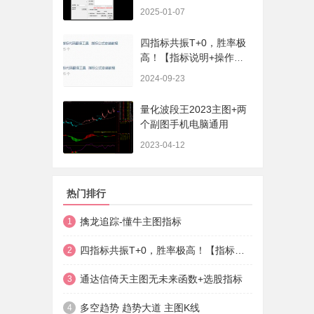
序、选股、开放源码，无
2025-01-07
未来
四指标共振T+0，胜率极
高！【指标说明+操作方
法+实盘贴图】
2024-09-23
量化波段王2023主图+两
个副图手机电脑通用
2023-04-12
热门排行
擒龙追踪-懂牛主图指标
1
四指标共振T+0，胜率极高！【指标说明+操作方法+实盘贴图】
2
通达信倚天主图无未来函数+选股指标
3
多空趋势 趋势大道 主图K线
4