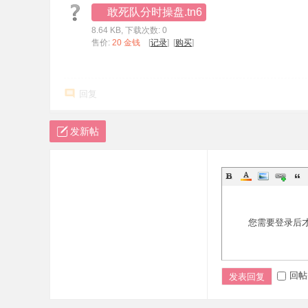
敢死队分时操盘.tn6
8.64 KB, 下载次数: 0
售价:
20 金钱
[
记录
] [
购买
]
回复
发新帖
您需要登录后
回帖
发表回复