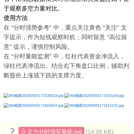
于观察多空力量对比。
使用方法
在 “分时强势参考” 中，重点关注黄色 “关注” 文
字提示，作为短线观察时机；同时留意 “高位留
意” 提示，谨慎控制风险。
在 “分时量能监测” 中，红柱代表资金净流入，
绿柱代表净流出。结合右下角盘口比例，辅助判
断股价上涨或下跌的支撑力度。
(14.05 KB)
主力分时强买量能.tn6