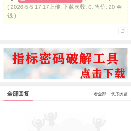
( 2026-5-5 17:17上传, 下载次数: 0, 售价: 20 金
钱 )
全部回复
看全部
倒序浏览