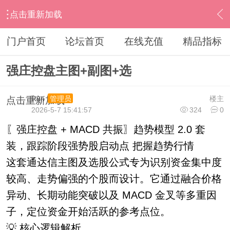
点击重新加载
›
通达信指标公式
›
综合指标
›
内容
门户首页
论坛首页
在线充值
精品指标
强庄控盘主图+副图+选
Run
楼主
管理员
点击重新加载
2026-5-7 15:41:57
324
0
〖强庄控盘 + MACD 共振〗趋势模型 2.0 套
装，跟踪阶段强势股启动点 把握趋势行情
这套通达信主图及选股公式专为识别资金集中度
较高、走势偏强的个股而设计。它通过融合价格
异动、长期动能突破以及 MACD 金叉等多重因
子，定位资金开始活跃的参考点位。
💡 核心逻辑解析