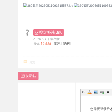
控盘补涨 .tn6
21.66 KB, 下载次数: 0
售价:
15 金钱
[
记录
] [
购买
]
回复
发新帖
您需要登录后