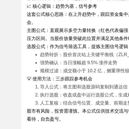
📈 核心逻辑：趋势为基，信号参考
标
这套公式核心思路：在上升趋势中，跟踪资金集中
程
会。
序
主图公式：直观展示多空力量转换（红色代表偏强，黄
代
压力区间。当股价放量突破此位置并满足其他条件时
码
选股公式：作为信号筛选工具，提炼主图信号逻辑
分
趋势转折：股价首次站上关键平衡线（ZLR_
享
强势确认：当日涨幅超 9.5% 涨停走势
—
规模过滤：成交额小于 10.2 亿，侧重弹
公
💡 使用方法：三步跟踪参考机会
式
导入公式：将主图和选股源码复制到通达信
指
执行选股：收盘或盘中运行选股公式，生成
标
人工复核：结合信号位置、成交量、前期走
网
股市有风险，投资需谨慎。本公式仅供技术交流与
看待，自负盈亏。