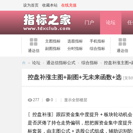
设为首页
收藏本站
在线充值
门户
论坛
任
主图指标
选股指标
手机指标
副图指标
分时指标
综合指标
通达信
通达信
»
论坛
›
通达信指标公式
›
综合指标
›
控盘补涨主图+
指
控盘补涨主图+副图+无未来函数+选
[复制
标
之
家
277
|
0
|
|
显示全部楼层
—
公
〖控盘补涨〗跟踪资金集中度提升 + 板块轮动机
是否厌倦了持仓走势偏弱，想把握资金集中度提升、
式
标套装，由主图公式 + 选股公式组成，辅助识别
指