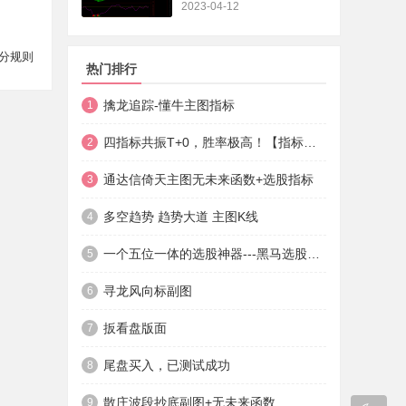
2023-04-12
分规则
热门排行
擒龙追踪-懂牛主图指标
1
四指标共振T+0，胜率极高！【指标说明+操作方法+实盘贴图】
2
通达信倚天主图无未来函数+选股指标
3
多空趋势 趋势大道 主图K线
4
一个五位一体的选股神器---黑马选股神器
5
寻龙风向标副图
6
扳看盘版面
7
尾盘买入，已测试成功
8
散庄波段抄底副图+无未来函数
9