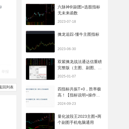
六脉神剑副图+选股指标
无未来函数
2023-07-18
擒龙追踪-懂牛主图指标
2023-06-30
双紫擒龙战法通达信重磅
完整版（主图、副图、排
举报
序、选股、开放源码，无
2025-01-07
未来
返回列表
四指标共振T+0，胜率极
高！【指标说明+操作方
法+实盘贴图】
2024-09-23
量化波段王2023主图+两
个副图手机电脑通用