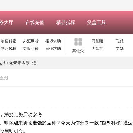
务大厅
在线充值
精品指标
复盘工具
加密解密
外汇期货
指标求助
同花顺
飞狐
学习教程
炒股心得
有偿求助
大智慧
文华
其他类
副图+无未来函数+选
链接]
会，捕捉走势异动参考
即将迎来阶段走强的品种？今天为你分享一款 “控盘补涨” 通
阶段启动机会。