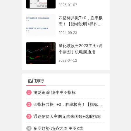
序、选股、开放源码，无
2025-01-07
未来
四指标共振T+0，胜率极
高！【指标说明+操作方
法+实盘贴图】
2024-09-23
量化波段王2023主图+两
个副图手机电脑通用
2023-04-12
热门排行
擒龙追踪-懂牛主图指标
1
四指标共振T+0，胜率极高！【指标说明+操作方法+实盘贴图】
2
通达信倚天主图无未来函数+选股指标
3
多空趋势 趋势大道 主图K线
4