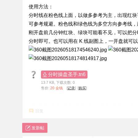
使用方法：
标
分时线在粉色线上面，以做多参考为主，出现红块
程
可参考规避。粉色线和绿色线为多空方向参考线，
序
刚开盘前几分钟红块、绿块可能看不见，可以把分
代
分时即可。也可以用在 K 线副图上，一开盘就可以用
码
分
享
—
分时操盘圣手.tn6
公
13.7 KB, 下载次数: 0
式
售价:
20 金钱
[
记录
] [
购买
]
指
标
回复
网
发新帖