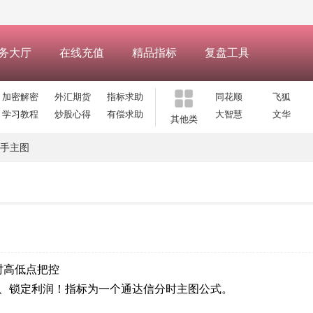
务大厅
在线充值
精品指标
复盘工具
加密解密
外汇期货
指标求助
同花顺
飞狐
学习教程
炒股心得
有偿求助
大智慧
文华
其他类
手主图
时高低点把控
、锁定利润！指标为一个通达信分时主图公式。