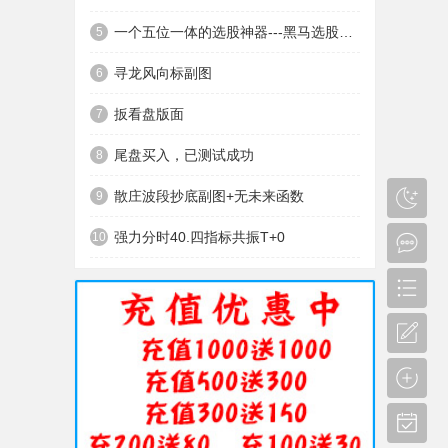
一个五位一体的选股神器---黑马选股神器
5
寻龙风向标副图
6
扳看盘版面
7
尾盘买入，已测试成功
8
散庄波段抄底副图+无未来函数
9
强力分时40.四指标共振T+0
10