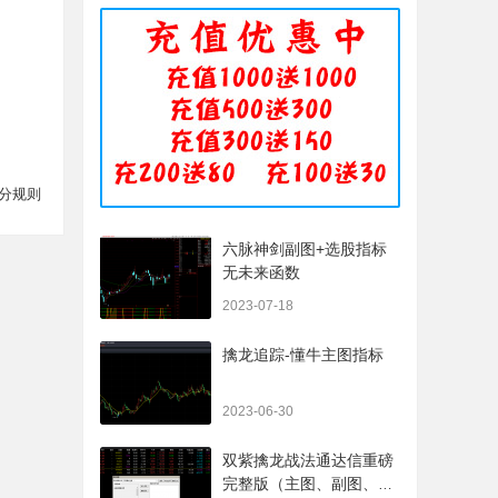
分规则
六脉神剑副图+选股指标
无未来函数
2023-07-18
擒龙追踪-懂牛主图指标
2023-06-30
双紫擒龙战法通达信重磅
完整版（主图、副图、排