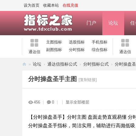
设为首页
收藏本站
在线充值
门户
论坛
任
主图指标
选股指标
手机指标
副图指标
分时指标
综合指标
通达信
通达信
»
论坛
›
通达信指标公式
›
分时指标公式
›
分时操盘圣
指
分时操盘圣手主图
[复制链接]
标
之
家
456
|
0
|
|
显示全部楼层
—
公
【分时操盘圣手】分时主图 盘面走势直观易懂 分
分时操盘圣手指标，简洁实用，辅助进行高抛低吸
式
指