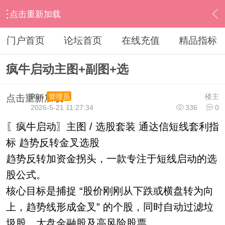
点击重新加载
›
通达信指标公式
›
综合指标
›
内容
门户首页
论坛首页
在线充值
精品指标
疯牛启动主图+副图+选
Run
楼主
管理员
点击重新加载
2026-5-21 11:27:34
336
0
〖疯牛启动〗主图 / 选股套装 通达信短线套利指
标 趋势反转金叉选股
趋势反转加资金拐头，一款专注于短线启动的选
股公式。
核心目标是捕捉 “股价刚刚从下跌或横盘转为向
上，趋势线形成金叉” 的个股，同时自动过滤垃
圾股、大盘金融股及高风险股票。