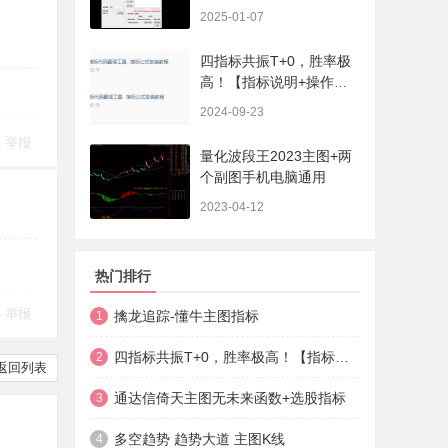
序、选股、开放源码，无
2025-01-07
未来
四指标共振T+0，胜率极
高！【指标说明+操作方
法+实盘贴图】
2024-09-23
举报
量化波段王2023主图+两
个副图手机电脑通用
2023-04-12
热门排行
举报
擒龙追踪-懂牛主图指标
1
四指标共振T+0，胜率极高！【指标说明+操作方法+实盘贴图】
2
返回列表
通达信倚天主图无未来函数+选股指标
3
多空趋势 趋势大道 主图K线
4