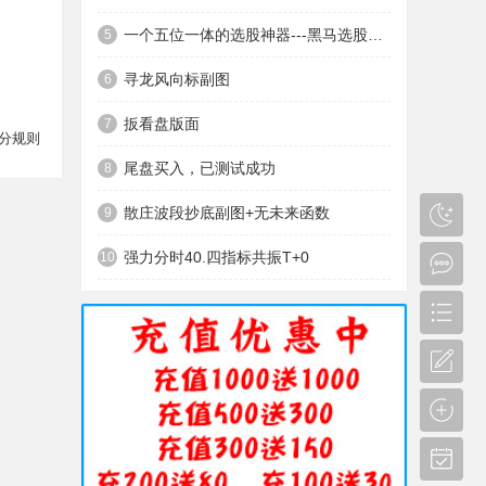
一个五位一体的选股神器---黑马选股神器
5
寻龙风向标副图
6
扳看盘版面
7
分规则
尾盘买入，已测试成功
8
散庄波段抄底副图+无未来函数
9
强力分时40.四指标共振T+0
10