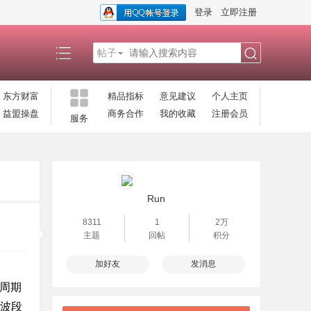
登录
立即注册
帖子
搜
东方财富
精品指标
意见建议
个人主页
益盟操盘
商务合作
我的收藏
注册会员
服务
索
Run
8311
1
2万
主题
回帖
积分
加好友
发消息
多周期
捉波段