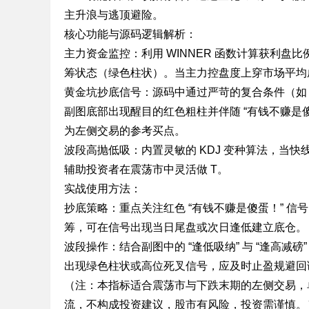
主升浪与逃顶避险。
标
核心功能与源码逻辑解析：
程
主力资金监控：利用 WINNER 函数计算获利
序
筹状态（绿色柱状）。当主力控盘度上穿市场平均
代
黄金坑抄底信号：源码中通过严苛的复合条件（如 6
码
副图底部出现醒目的红色粗柱并伴随 “有钱不赚是傻
分
为左侧交易的参考买点。
享
波段高抛低吸：内置灵敏的 KDJ 变种算法，当快线
—
辅助投资者在震荡市中灵活做 T。
公
实战使用方法：
式
抄底策略：重点关注红色 “有钱不赚是傻蛋！” 
指
筹，可在信号出现当日尾盘或次日逢低建立底仓。
标
波段操作：结合副图中的 “逢低吸纳” 与 “逢高
网
出现绿色柱状或高位死叉信号，应及时止盈规避回
（注：本指标适合震荡市与下跌末期的左侧交易，
流，不构成投资建议，股市有风险，投资需谨慎。