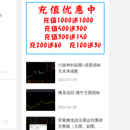
六脉神剑副图+选股指标
无未来函数
举报
2023-07-18
擒龙追踪-懂牛主图指标
2023-06-30
双紫擒龙战法通达信重磅
举报
完整版（主图、副图、排