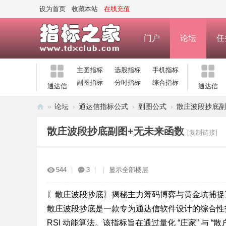
设为首页
收藏本站
在线充值
门户
论坛
任
主图指标
选股指标
手机指标
副图指标
分时指标
综合指标
通达信
通达信
»
论坛
›
通达信指标公式
›
副图公式
›
散庄波段抄底副
指
散庄波段抄底副图+无未来函数
[复制链接]
标
之
家
544
|
3
|
|
显示全部楼层
—
公
〖散庄波段抄底〗揭秘主力筹码博弈与黄金坑捕捉
散庄波段抄底是一款专为通达信软件设计的综合性
式
RSI 动能算法。该指标旨在通过量化 “庄家” 与
指