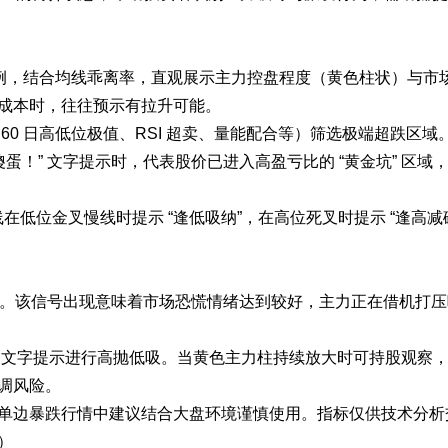
盘比例，结合均线乖离率，直观展示主力控盘程度（黄色柱状）与市
成本时，往往预示有拉升可能。
0 日高低位极值、RSI 超卖、量能配合等）筛选极端超跌区域
蛋！” 文字提示时，代表股价已进入高盈亏比的 “黄金坑” 区域
在低位金叉慢线时提示 “逢低吸纳”，在高位死叉时提示 “逢高减
信号。该信号出现意味着市场恐慌情绪达到较好，主力正在借机打压
减磅” 文字提示进行高抛低吸。当黄色主力柱持续放大时可持股观察
调风险。
单边暴跌行情中建议结合大盘环境谨慎使用。指标仅供技术分析
）