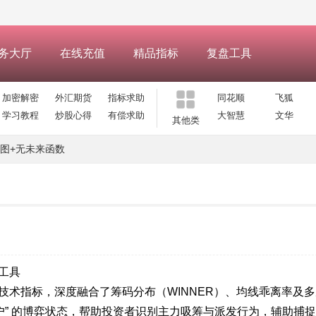
务大厅
在线充值
精品指标
复盘工具
加密解密
外汇期货
指标求助
同花顺
飞狐
学习教程
炒股心得
有偿求助
大智慧
文华
其他类
图+无未来函数
工具
技术指标，深度融合了筹码分布（WINNER）、均线乖离率及
 “散户” 的博弈状态，帮助投资者识别主力吸筹与派发行为，辅助捕