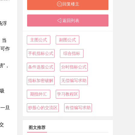
回复楼主
返回列表
场浮
主图公式
副图公式
。当
，可作
手机指标公式
综合指标
磅”，
条件选股公式
分时指标公式
指标加密破解
无偿编写求助
吸
期指外汇
学习教程区
，一旦
炒股心的交流区
有偿编写求助
交
图文推荐