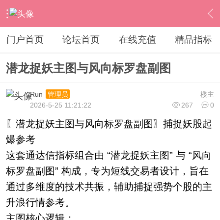
›
通达信指标公式
›
综合指标
›
内容
门户首页
论坛首页
在线充值
精品指标
潜龙捉妖主图与风向标罗盘副图
Run
楼主
管理员
2026-5-25 11:21:22
267
0
〖潜龙捉妖主图与风向标罗盘副图〗捕捉妖股起
爆参考
这套通达信指标组合由 “潜龙捉妖主图” 与 “风向
标罗盘副图” 构成，专为短线交易者设计，旨在
通过多维度的技术共振，辅助捕捉强势个股的主
升浪行情参考。
主图核心逻辑：