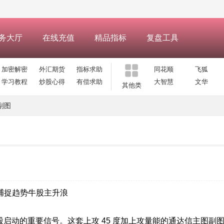
务大厅
在线充值
精品指标
复盘工具
加密解密
外汇期货
指标求助
同花顺
飞狐
学习教程
炒股心得
有偿求助
大智慧
文华
其他类
副图
具捕捉趋势牛股主升浪
股启动的重要信号。这套上攻 45 度加上攻量能的通达信主图副