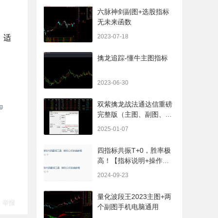
六脉神剑副图+选股指标
无未来函数
2023-07-18
，适
擒龙追踪-懂牛主图指标
2023-06-30
双紫擒龙战法通达信重磅
完整版（主图、副图、排
序、选股、开放源码，无
2025-01-07
未来
四指标共振T+0，胜率极
高！【指标说明+操作方
法+实盘贴图】
2024-09-23
量化波段王2023主图+两
举报
个副图手机电脑通用