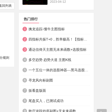
2023-04-12
返回列表
热门排行
擒龙追踪-懂牛主图指标
1
四指标共振T+0，胜率极高！【指标说明+操作方法+实盘贴图】
2
通达信倚天主图无未来函数+选股指标
3
分规则
多空趋势 趋势大道 主图K线
4
一个五位一体的选股神器---黑马选股神器
5
寻龙风向标副图
6
扳看盘版面
7
尾盘买入，已测试成功
8
散庄波段抄底副图+无未来函数
9