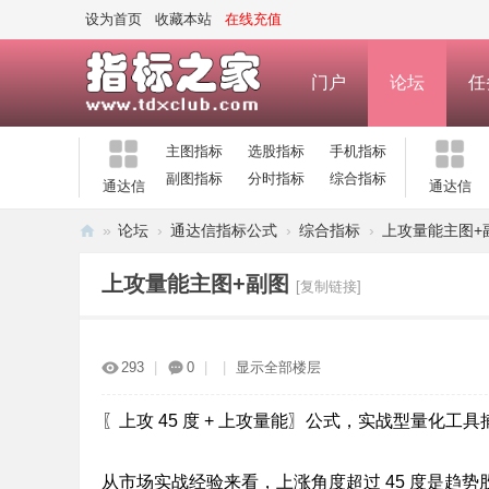
设为首页
收藏本站
在线充值
门户
论坛
任
主图指标
选股指标
手机指标
副图指标
分时指标
综合指标
通达信
通达信
»
论坛
›
通达信指标公式
›
综合指标
›
上攻量能主图+
指
上攻量能主图+副图
[复制链接]
标
之
家
293
|
0
|
|
显示全部楼层
—
公
〖上攻 45 度 + 上攻量能〗公式，实战型量化工
式
从市场实战经验来看，上涨角度超过 45 度是趋势
指