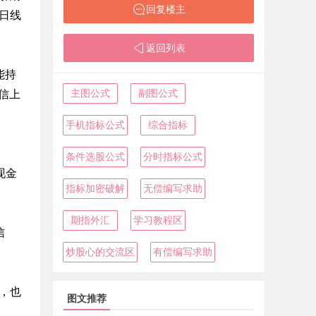
回复楼主
日线
返回列表
能持
主图公式
副图公式
信上
手机指标公式
综合指标
条件选股公式
分时指标公式
现金
指标加密破解
无偿编写求助
期指外汇
学习教程区
信
炒股心的交流区
有偿编写求助
考，也
图文推荐