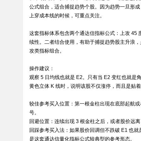
公式组合，适合捕捉趋势个股。因为趋势一旦形成，
标
上穿成本线的时候，可重点关注。
程
序
这套指标体系包含两个通达信指标公式：上攻 45
代
续性。二者结合使用，有助于捕捉趋势股主升浪，
码
攻类指标组合。
分
享
操作建议：
—
观察 5 日均线也就是 E2。只有当 E2 变红也就
公
黄色立体 K 线时，说明该股不仅涨停，而且是贴
式
指
较佳参考买入位置：第一根金柱出现在底部起航或者
标
号。
网
回避位置：连续出现 3 根金柱之后，或者股价远离 
回踩参考买入法：如果股价回调但不跌破 E1 也就是
是这套通达信量化指标公式较典型的参考形态。