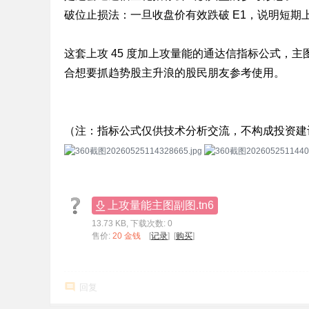
破位止损法：一旦收盘价有效跌破 E1，说明短期
这套上攻 45 度加上攻量能的通达信指标公式，
合想要抓趋势股主升浪的股民朋友参考使用。
（注：指标公式仅供技术分析交流，不构成投资建
上攻量能主图副图.tn6
13.73 KB, 下载次数: 0
售价:
20 金钱
[
记录
] [
购买
]
回复