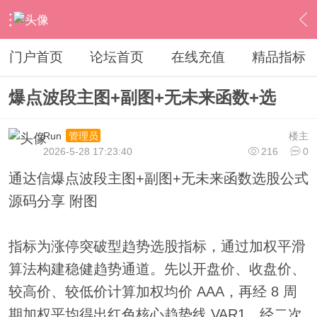
›
通达信指标公式
›
综合指标
›
内容
门户首页
论坛首页
在线充值
精品指标
爆点波段主图+副图+无未来函数+选
Run
楼主
管理员
2026-5-28 17:23:40
216
0
通达信爆点波段主图+副图+无未来函数选股公式
源码分享 附图
指标为涨停突破型趋势选股指标，通过加权平滑
算法构建稳健趋势通道。先以开盘价、收盘价、
较高价、较低价计算加权均价 AAA，再经 8 周
期加权平均得出红色核心趋势线 VAR1，经二次