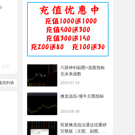
举报
六脉神剑副图+选股指标
无未来函数
返回列表
2023-07-18
擒龙追踪-懂牛主图指标
2023-06-30
双紫擒龙战法通达信重磅
完整版（主图、副图、排