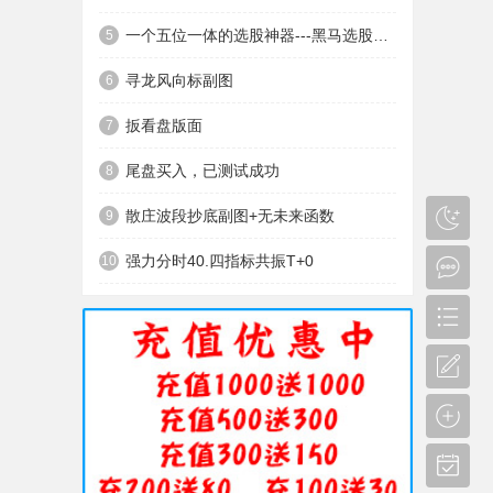
一个五位一体的选股神器---黑马选股神器
5
寻龙风向标副图
6
扳看盘版面
7
尾盘买入，已测试成功
8
散庄波段抄底副图+无未来函数
9
强力分时40.四指标共振T+0
10