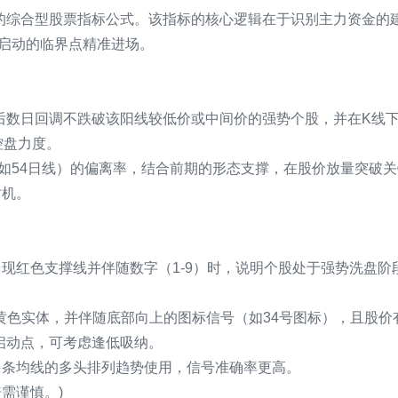
统的综合型股票指标公式。该指标的核心逻辑在于识别主力资金的
启动的临界点精准进场。
随后数日回调不跌破该阳线较低价或中间价的强势个股，并在K线
控盘力度。
如54日线）的偏离率，结合前期的形态支撑，在股价放量突破关
时机。
出现红色支撑线并伴随数字（1-9）时，说明个股处于强势洗盘阶
黄色实体，并伴随底部向上的图标信号（如34号图标），且股价
启动点，可考虑逢低吸纳。
等多条均线的多头排列趋势使用，信号准确率更高。
需谨慎。)