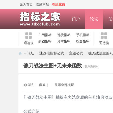
设为首页
收藏本站
在线充值
门户
论坛
任
主图指标
选股指标
手机指标
副图指标
分时指标
综合指标
通达信
通达信
»
论坛
›
通达信指标公式
›
主图公式
›
镰刀战法主图+
指
镰刀战法主图+无未来函数
[复制链接]
标
之
家
316
|
0
|
|
显示全部楼层
—
公
〖镰刀战法主图〗捕捉主力洗盘后的主升浪启动点
式
公式介绍
指