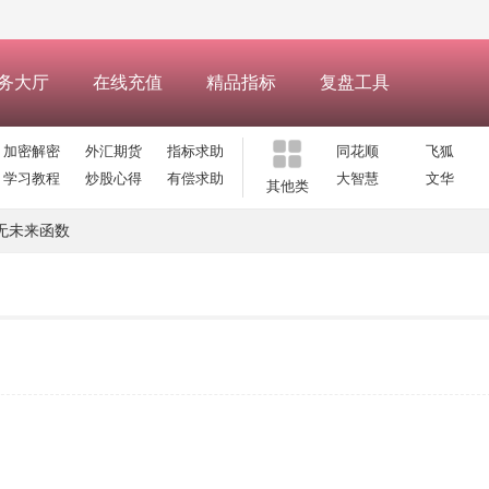
务大厅
在线充值
精品指标
复盘工具
加密解密
外汇期货
指标求助
同花顺
飞狐
学习教程
炒股心得
有偿求助
大智慧
文华
其他类
无未来函数