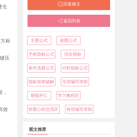
回复楼主
建仓
返回列表
主图公式
副图公式
下方标
手机指标公式
综合指标
键压
条件选股公式
分时指标公式
指标加密破解
无偿编写求助
段，
期指外汇
学习教程区
有效
炒股心的交流区
有偿编写求助
图文推荐