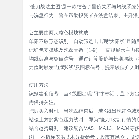
“镰刀战法主图”是一款结合了量价关系与均线系
标
与洗盘行为，旨在帮助投资者在洗盘结束、主升浪
程
序
它主要由两大核心模块构成：
代
单阳不破形态识别：自动筛选出出现“大阳线”且
码
记红色支撑线及洗盘天数（1-9），直观展示主力
分
均线偏离与突破信号：通过计算股价与长期均线（
享
力位时触发“红黄K线”及图标信号，提示较佳介入
—
公
使用方法
式
识别建仓信号：当K线图出现“阳”字标记，且下方
指
需保持关注。
标
把握买入时机：当洗盘结束后，若K线出现红色或
网
站稳上方的紫色压力线时，即为“镰刀”收割行情的
结合趋势研判：建议配合MA5、MA13、MA34
(注：本指标仅供技术分析参考，股市有风险，投资