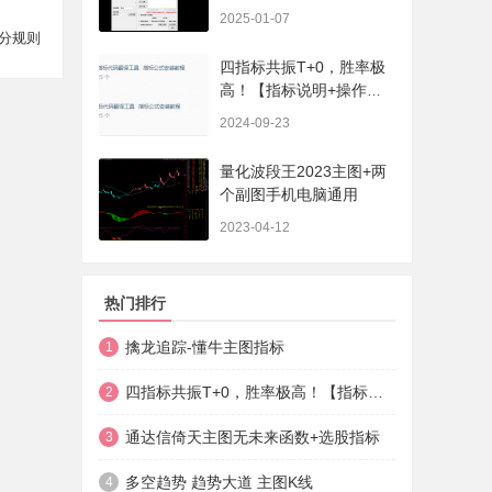
序、选股、开放源码，无
2025-01-07
未来
分规则
四指标共振T+0，胜率极
高！【指标说明+操作方
法+实盘贴图】
2024-09-23
量化波段王2023主图+两
个副图手机电脑通用
2023-04-12
热门排行
擒龙追踪-懂牛主图指标
1
四指标共振T+0，胜率极高！【指标说明+操作方法+实盘贴图】
2
通达信倚天主图无未来函数+选股指标
3
多空趋势 趋势大道 主图K线
4