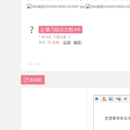
镰刀战法主图.tn6
7.88 KB, 下载次数: 0
售价:
15 金钱
[
记录
] [
购买
]
回复
发新帖
您需要登录后