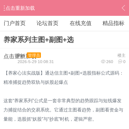
点击重新加载
›
通达信指标公式
›
综合指标
›
内容
门户首页
论坛首页
在线充值
精品指标
养家系列主图+副图+选
Run
楼主
管理员
点击重新加载
2026-5-29 10:08:31
260
0
【养家心法实战版】通达信主图+副图+选股指标公式源码：
精准捕捉趋势双轨与妖股起爆点
这套“养家系列”公式是一套非常典型的趋势跟踪与短线爆发
力捕捉结合的交易系统。它通过主图看趋势，副图看资金与
量能，选股抓“妖股”与“抄底”时机，逻辑严密。