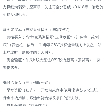
支撑线为弱势，应离场。关注黄金分割线（0.618等）附近的
企稳反弹机会。
副图定买卖（养家系列幅图 + 养家OBV）
共振买入：当“养家系列幅图”出现“妖股”（红色柱）或“抄
底”（青色柱）信号，且“养家OBV”指标也呈现向上发散、站
上均线时，是极佳的买入时机。
资金验证：如果K线大涨但OBV没有新高（顶背离），需
警惕诱多。
选股抓龙头（三大选股公式）
早盘选股（妖选）：开盘前或盘中使用“养家妖选”公式进
行全市场扫描，筛选出符合爆发条件的潜力股。
尾盘/回调选（抄底/加C）：