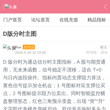
›
通达信指标公式
›
分时指标公式
›
内容
门户首页
论坛首页
在线充值
精品指标
D版分时主图
Run
楼主
管理员
2026-5-29 10:19:00
370
0
D 版分时为通达信分时主图指标，A 股与期货通
用，无未来函数，信号稳定不漂移，适合 T+0
与日内波段操作。指标内置动态支撑阻力算法，
黄色信号提示加仓机会；1 号图标对应支撑位买
点，2 号图标提示阻力位卖出。同时智能监控横
盘整理形态，红色三角预示变盘，出现 “突”“升”
文字即代表横盘突破启动，双信号共振时多头力