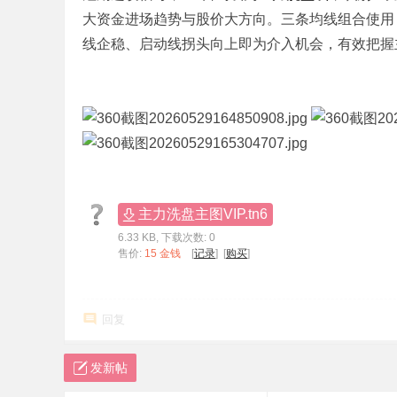
大资金进场趋势与股价大方向。三条均线组合使用
标
线企稳、启动线拐头向上即为介入机会，有效把握
程
序
代
码
分
享
—
主力洗盘主图VIP.tn6
公
6.33 KB, 下载次数: 0
式
售价:
15 金钱
[
记录
] [
购买
]
指
标
回复
网
发新帖