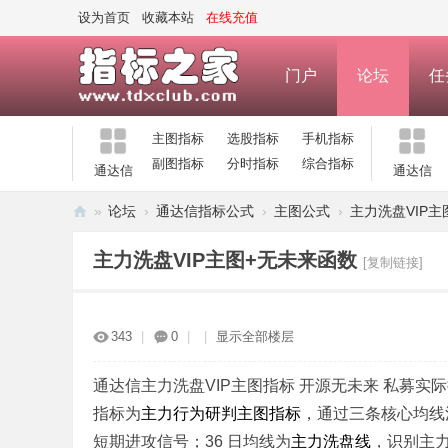
设为首页
收藏本站
在线充值
门户
论坛
任
主图指标
选股指标
手机指标
副图指标
分时指标
综合指标
通达信
通达信
»
论坛
›
通达信指标公式
›
主图公式
›
主力洗盘VIP
指
主力洗盘VIP主图+无未来函数
[复制链接]
标
之
家
343
|
0
|
|
显示全部楼层
—
公
通达信主力洗盘VIP主图指标 开源无未来 私募实际
指标为
主力行为研判主图指标
，通过三条核心均线
式
短期进攻信号；36 日均线为
主力洗盘线
，识别主力
指