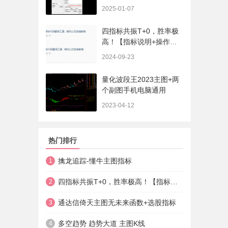
序、选股、开放源码，无
2025-01-07
未来
四指标共振T+0，胜率极
高！【指标说明+操作方
法+实盘贴图】
2024-09-23
量化波段王2023主图+两
个副图手机电脑通用
2023-04-12
热门排行
擒龙追踪-懂牛主图指标
1
四指标共振T+0，胜率极高！【指标说明+操作方法+实盘贴图】
2
通达信倚天主图无未来函数+选股指标
3
多空趋势 趋势大道 主图K线
4