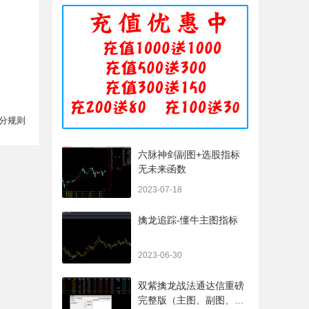
分规则
六脉神剑副图+选股指标
无未来函数
2023-07-18
擒龙追踪-懂牛主图指标
2023-06-30
双紫擒龙战法通达信重磅
完整版（主图、副图、排