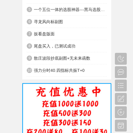
一个五位一体的选股神器---黑马选股神器
5
寻龙风向标副图
6
扳看盘版面
7
尾盘买入，已测试成功
8
散庄波段抄底副图+无未来函数
9
强力分时40.四指标共振T+0
10