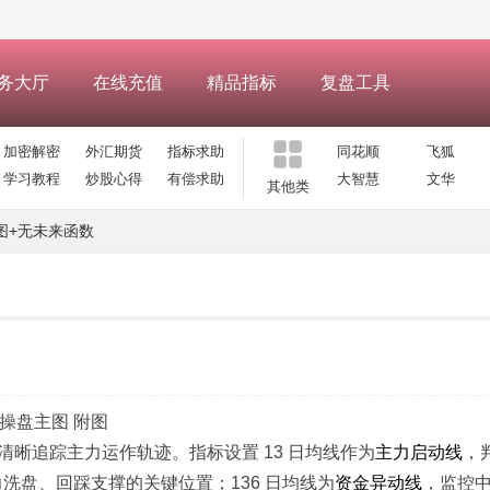
务大厅
在线充值
精品指标
复盘工具
加密解密
外汇期货
指标求助
同花顺
飞狐
学习教程
炒股心得
有偿求助
大智慧
文华
其他类
主图+无未来函数
操盘主图 附图
清晰追踪主力运作轨迹。指标设置 13 日均线作为
主力启动线
，
洗盘、回踩支撑的关键位置；136 日均线为
资金异动线
，监控