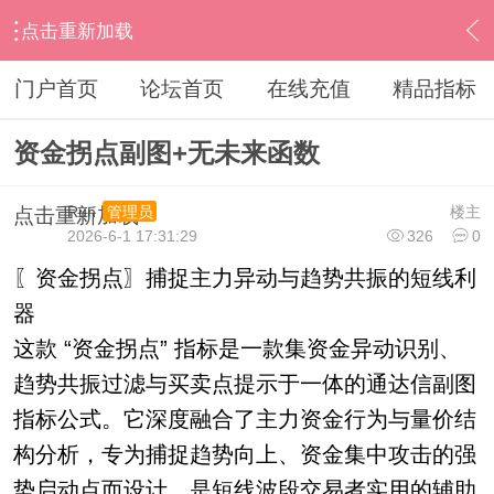
点击重新加载
›
通达信指标公式
›
副图公式
›
内容
门户首页
论坛首页
在线充值
精品指标
资金拐点副图+无未来函数
Run
楼主
管理员
点击重新加载
2026-6-1 17:31:29
326
0
〖资金拐点〗捕捉主力异动与趋势共振的短线利
器
这款 “资金拐点” 指标是一款集资金异动识别、
趋势共振过滤与买卖点提示于一体的通达信副图
指标公式。它深度融合了主力资金行为与量价结
构分析，专为捕捉趋势向上、资金集中攻击的强
势启动点而设计，是短线波段交易者实用的辅助