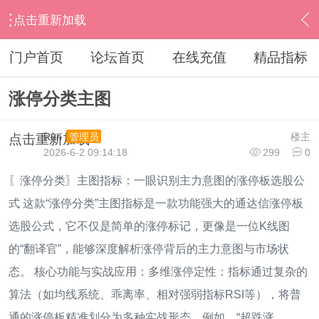
点击重新加载
›
通达信指标公式
›
主图公式
›
内容
门户首页
论坛首页
在线充值
精品指标
涨停分类主图
Run
楼主
管理员
点击重新加载
2026-6-2 09:14:18
299
0
〖涨停分类〗主图指标：一眼识别主力意图的涨停板选股公
式 这款“涨停分类”主图指标是一款功能强大的通达信涨停板
选股公式，它不仅是简单的涨停标记，更像是一位K线图
的“翻译官”，能够深度解析涨停背后的主力意图与市场状
态。 核心功能与实战应用：多维涨停定性：指标通过复杂的
算法（如均线系统、乖离率、相对强弱指标RSI等），将普
通的涨停板精准划分为多种实战形态。例如，“超跌涨