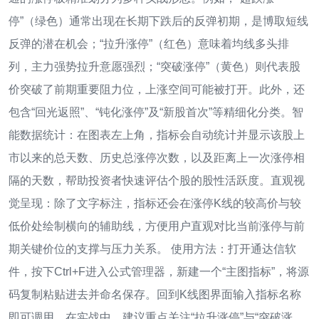
停”（绿色）通常出现在长期下跌后的反弹初期，是博取短线
反弹的潜在机会；“拉升涨停”（红色）意味着均线多头排
列，主力强势拉升意愿强烈；“突破涨停”（黄色）则代表股
价突破了前期重要阻力位，上涨空间可能被打开。此外，还
包含“回光返照”、“钝化涨停”及“新股首次”等精细化分类。智
能数据统计：在图表左上角，指标会自动统计并显示该股上
市以来的总天数、历史总涨停次数，以及距离上一次涨停相
隔的天数，帮助投资者快速评估个股的股性活跃度。直观视
觉呈现：除了文字标注，指标还会在涨停K线的较高价与较
低价处绘制横向的辅助线，方便用户直观对比当前涨停与前
期关键价位的支撑与压力关系。 使用方法：打开通达信软
件，按下Ctrl+F进入公式管理器，新建一个“主图指标”，将源
码复制粘贴进去并命名保存。回到K线图界面输入指标名称
即可调用。在实战中，建议重点关注“拉升涨停”与“突破涨