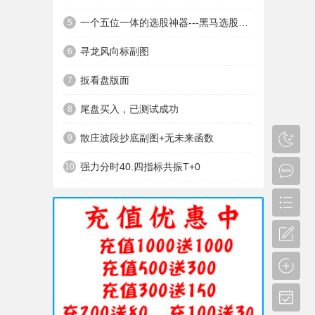
一个五位一体的选股神器---黑马选股神器
5
寻龙风向标副图
6
扳看盘版面
7
尾盘买入，已测试成功
8
散庄波段抄底副图+无未来函数
9
强力分时40.四指标共振T+0
10