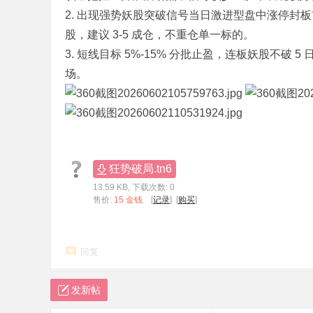
2. 出现强势妖股突破信号当日激进型盘中涨停封板
标
股，建议 3-5 成仓，不重仓单一标的。
程
3. 短线目标 5%-15% 分批止盈，连板妖股不破 
序
场。
代
码
分
享
—
狂势破局.tn6
公
13.59 KB, 下载次数: 0
式
售价:
15 金钱
[
记录
] [
购买
]
指
标
回复
网
发新帖