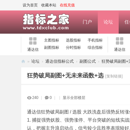
设为首页
收藏本站
在线充值
门户
论坛
任
主图指标
选股指标
手机指标
副图指标
分时指标
综合指标
通达信
通达信
»
论坛
›
通达信指标公式
›
副图公式
›
狂势破局副图+
指
狂势破局副图+无未来函数+选
[复制链接]
标
之
家
240
|
0
|
|
显示全部楼层
—
公
通达信狂势破局副图 / 选股 大跌洗盘后强势反转
1. 捕捉强势妖股、强势涨停、平台突破的短线实战指
式
认，把握主升浪启动点，信号较少且胜率表现较好
指