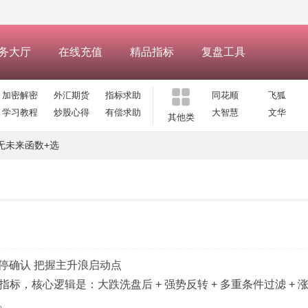
务大厅
在线充值
精品指标
复盘工具
加密解密
外汇期货
指标求助
同花顺
飞狐
学习教程
炒股心得
有偿求助
大智慧
文华
其他类
无未来函数+选
涨停确认 把握主升浪启动点
标，核心逻辑是：大跌洗盘后 + 强势反转 + 多重条件过滤 + 
。