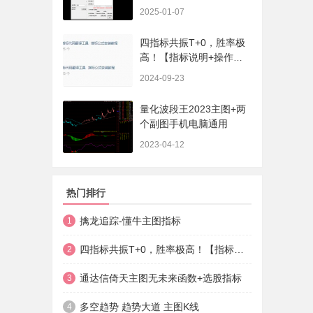
序、选股、开放源码，无
2025-01-07
未来
四指标共振T+0，胜率极
高！【指标说明+操作方
法+实盘贴图】
2024-09-23
量化波段王2023主图+两
个副图手机电脑通用
2023-04-12
热门排行
擒龙追踪-懂牛主图指标
1
四指标共振T+0，胜率极高！【指标说明+操作方法+实盘贴图】
2
通达信倚天主图无未来函数+选股指标
3
多空趋势 趋势大道 主图K线
4