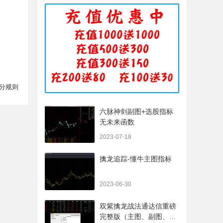
分规则
六脉神剑副图+选股指标
无未来函数
2023-07-18
擒龙追踪-懂牛主图指标
2023-06-30
双紫擒龙战法通达信重磅
完整版（主图、副图、排