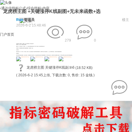
›
通达信指标公式
›
综合指标
›
内容
龙虎榜主图 +关键涨停K线副图+无未来函数+选
Run
管理员
楼主
2026-6-2 15:48:46
门户首页
279
0
龙虎榜主图 关键涨停 K 线副图 / 选股 强势突破 主升浪启动信号
强势涨停 + 突破 + 量能监控主图指标
选股公式，专门筛选出 33 天内唯一一次、且创出阶段新高的涨停股，属于主力启动型、趋势反转型核心信号。
关键涨停 K 线选股指标主要用于捕捉强势股的 “首板突破” 机会。
主要功能：
筛选出近期（约一个半月内）只出现过一次涨停，且当天收盘价创下这段时间内新高的股票。这通常代表主力资金强势介入，且上方没有套牢盘压力，股价处于较强的突破状态。
操作策略：
这属于典型的右侧追涨策略。当信号出现时，说明股票处于加速拉升期，适合激进型投资者在盘中或尾盘果断跟进。由于股价已处高位，建议将其作为短线爆发点来参与，同时务必设置好止损位以防范冲高回落的风险。
龙虎榜主图 关键涨停K线副.tn6
(18.52 KB)
( 2026-6-2 15:45上传, 下载次数: 0, 售价: 15 金钱 )