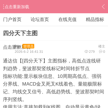
点击重新加载
›
通达信指标公式
›
主图公式
›
内容
门户首页
论坛首页
在线充值
精品指标
四分天下主图
Run
楼主
管理员
点击重新加载
2026-6-2 16:41:31
279
0
通达信【[四分天下】主图指标，高低点连线研
判趋势，斐波那契竖线标记时间转折节点
指标功能:显示板块信息、10周期高低点、强弱
分界线、MACD金叉死叉K线着色、量能极限标
记、均线交叉信号、高低趋势线、斐波那契时间
序列竖线。
使用方法:直接加载到K线图，自动显示黄色/绿