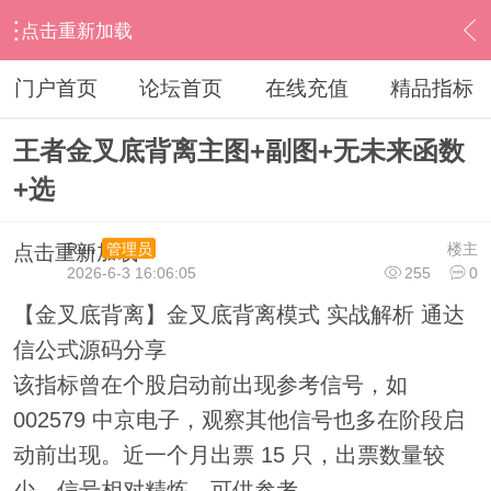
点击重新加载
›
通达信指标公式
›
综合指标
›
内容
门户首页
论坛首页
在线充值
精品指标
王者金叉底背离主图+副图+无未来函数
+选
Run
楼主
管理员
点击重新加载
2026-6-3 16:06:05
255
0
【金叉底背离】金叉底背离模式 实战解析 通达
信公式源码分享
该指标曾在个股启动前出现参考信号，如
002579 中京电子，观察其他信号也多在阶段启
动前出现。近一个月出票 15 只，出票数量较
少、信号相对精炼，可供参考。