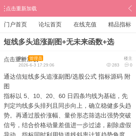
点击重新加载
›
通达信指标公式
›
副图公式
›
内容
门户首页
论坛首页
在线充值
精品指标
短线多头追涨副图+无未来函数+选
Run
楼主
管理员
点击重新加载
2026-6-3 17:29:06
283
0
通达信短线多头追涨副图/选股公式 指标源码 附
图
指标以 5、10、20、60 日四条均线为基础，先
判定均线多头排列且同步向上，确立稳健多头趋
势。再通过股价涨幅、量价形态筛选出强势突破
信号，结合价格动量差值进一步过滤，剔除虚假
异动。指标同时利用轨道线斜率计算趋势角度，