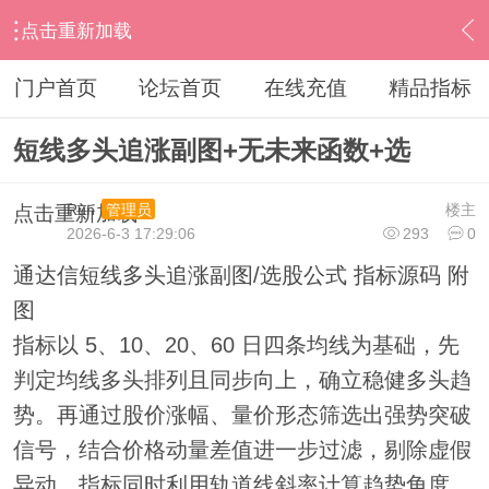
点击重新加载
›
通达信指标公式
›
副图公式
›
内容
门户首页
论坛首页
在线充值
精品指标
短线多头追涨副图+无未来函数+选
Run
楼主
管理员
点击重新加载
2026-6-3 17:29:06
293
0
通达信短线多头追涨副图/选股公式 指标源码 附
图
指标以 5、10、20、60 日四条均线为基础，先
判定均线多头排列且同步向上，确立稳健多头趋
势。再通过股价涨幅、量价形态筛选出强势突破
信号，结合价格动量差值进一步过滤，剔除虚假
异动。指标同时利用轨道线斜率计算趋势角度，