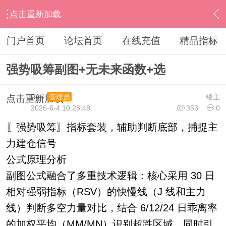
点击重新加载
›
通达信指标公式
›
副图公式
›
内容
门户首页
论坛首页
在线充值
精品指标
强势吸筹副图+无未来函数+选
Run
楼主
管理员
点击重新加载
2026-6-4 10:28:48
353
0
〖强势吸筹〗指标套装，辅助判断底部，捕捉主
力建仓信号
公式原理分析
副图公式融合了多重技术逻辑：核心采用 30 日
相对强弱指标（RSV）的快慢线（J 线和主力
线）判断多空力量对比，结合 6/12/24 日乖离率
的加权平均（MM/MN）识别超跌区域，同时引