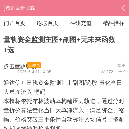
点击重新加载
›
通达信指标公式
›
综合指标
›
内容
门户首页
论坛首页
在线充值
精品指标
量轨资金监测主图+副图+无未来函数
+选
Run
楼主
管理员
点击重新加载
2026-6-4 11:14:05
272
0
通达信〖量轨资金监测〗主副图/选股 量化当日
大单净流入 源码
本指标依托布林波动率构建压力轨道，通过分时
量拆分算法量化当日大单净流入；满足资金、涨
幅、价格突破三重条件自动标注入场信号，搭配
短期均线辅助趋势判断。