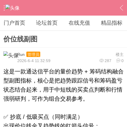
›
通达信指标公式
›
副图公式
›
内容
门户首页
论坛首页
在线充值
精品指标
价位线副图
Run
楼主
管理员
2026-6-4 11:32:59
287
0
这是一款通达信平台的量价趋势 + 筹码结构融合
型副图指标，核心是把趋势跟踪信号和筹码盈亏
状态结合起来，用于中短线的买卖点判断和行情
强弱研判，可作为组合交易参考。
✅ 抄底 / 低吸买点（同时满足）
出现价位线金叉趋势线的红箭头信号；