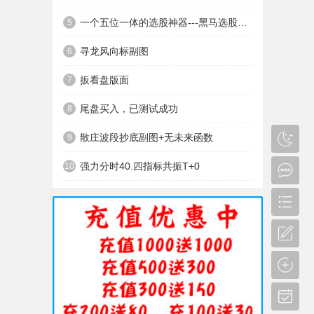
一个五位一体的选股神器---黑马选股神器
5
寻龙风向标副图
6
扳看盘版面
7
尾盘买入，已测试成功
8
散庄波段抄底副图+无未来函数
9
强力分时40.四指标共振T+0
10