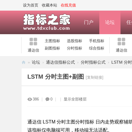
设为首页
收藏本站
在线充值
门户
论坛
任
主图指标
选股指标
手机指标
副图指标
分时指标
综合指标
通达信
通达信
»
论坛
›
通达信指标公式
›
分时指标公式
›
LSTM 分
指
LSTM 分时主图+副图
[复制链接]
标
之
家
386
|
0
|
|
显示全部楼层
—
公
通达信 LSTM 分时主图分时指标 日内走势观察辅
式
该指标仅电脑端可用，移动端无法适配。
指