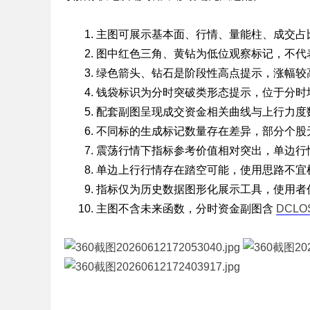
标
主图可展示基本面、行情、量能柱、成交占比
程
图中红色三角、黄钻为低位观察标记，不代
序
绿色箭头、钻石是阶段性高点提示，涨幅较
代
钱袋标识为分时突破类形态提示，位于分时
码
配套副图呈现成交资金相关曲线与上行力度
分
不同标的生成标记数量存在差异，部分个股
享
震荡行情下指标参考价值相对突出，单边行
—
单边上行行情存在踏空可能，使用思路不宜
公
指标仅为历史数据图形化展示工具，使用者
式
主图不含未来函数，分时资金副图含
DCLO
指
标
网