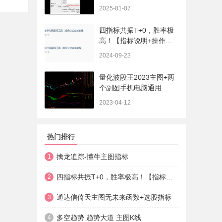
序、选股、开放源码，无
2025-01-07
未来
四指标共振T+0，胜率极
高！【指标说明+操作方
法+实盘贴图】
2024-09-23
量化波段王2023主图+两
个副图手机电脑通用
2023-04-12
热门排行
擒龙追踪-懂牛主图指标
1
四指标共振T+0，胜率极高！【指标说明+操作方法+实盘贴图】
2
通达信倚天主图无未来函数+选股指标
3
多空趋势 趋势大道 主图K线
4