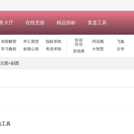
务大厅
在线充值
精品指标
复盘工具
加密解密
外汇期货
指标求助
同花顺
飞狐
学习教程
炒股心得
有偿求助
大智慧
文华
其他类
时主图+副图
助工具