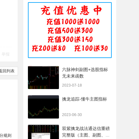
举报
六脉神剑副图+选股指标
返回列表
无未来函数
2023-07-18
擒龙追踪-懂牛主图指标
2023-06-30
双紫擒龙战法通达信重磅
完整版（主图、副图、排
分规则