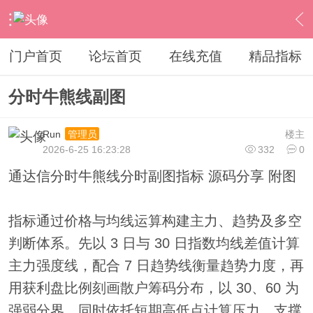
›
通达信指标公式
›
分时指标公式
›
内容
门户首页
论坛首页
在线充值
精品指标
分时牛熊线副图
Run
楼主
管理员
2026-6-25 16:23:28
332
0
通达信分时牛熊线分时副图指标 源码分享 附图
指标通过价格与均线运算构建主力、趋势及多空
判断体系。先以 3 日与 30 日指数均线差值计算
主力强度线，配合 7 日趋势线衡量趋势力度，再
用获利盘比例刻画散户筹码分布，以 30、60 为
强弱分界。同时依托短期高低点计算压力、支撑