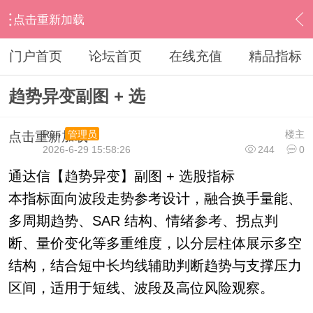
点击重新加载
›
通达信指标公式
›
副图公式
›
内容
门户首页
论坛首页
在线充值
精品指标
趋势异变副图 + 选
Run
楼主
管理员
点击重新加载
2026-6-29 15:58:26
244
0
通达信【趋势异变】副图 + 选股指标
本指标面向波段走势参考设计，融合换手量能、
多周期趋势、SAR 结构、情绪参考、拐点判
断、量价变化等多重维度，以分层柱体展示多空
结构，结合短中长均线辅助判断趋势与支撑压力
区间，适用于短线、波段及高位风险观察。