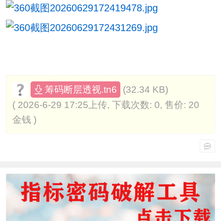
(32.34 KB)
筹码断层透视.tn6
( 2026-6-29 17:25上传, 下载次数: 0, 售价: 20
金钱 )