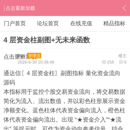
点击重新加载
›
通达信指标公式
›
副图公式
›
内容
门户首页
论坛首页
在线充值
精品指标
4 层资金柱副图+无未来函数
Run
楼主
管理员
点击重新加载
2026-6-30 10:38:48
258
0
通达信〖4 层资金柱〗副图指标 量化资金流向
源码
本指标用于监控个股交易资金流向，将交易数据
简化为流入、流出数值，并以彩色柱形展示资金
净额变化。蓝色柱体代表资金偏向流入，橙色柱
体代表资金偏向流出。出现 “★资金介入”“★流
出” 等提示时，可作为资金动向参考信号，结合