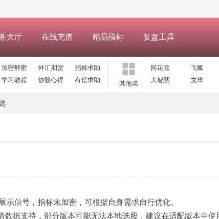
务大厅
在线充值
精品指标
复盘工具
加密解密
外汇期货
指标求助
同花顺
飞狐
学习教程
炒股心得
有偿求助
大智慧
文华
其他类
选
展示信号，指标未加密，可根据自身需求自行优化。
vel-2 行情数据支持，部分版本可能无法本地选股，建议在适配版本中使