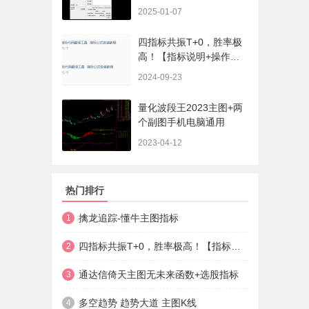
序、选股、开放源码，无
2025-01-07
未来
四指标共振T+0，胜率极
高！【指标说明+操作方
法+实盘贴图】
2024-09-23
量化波段王2023主图+两
个副图手机电脑通用
2023-04-12
热门排行
擒龙追踪-懂牛主图指标
1
四指标共振T+0，胜率极高！【指标说明+操作方法+实盘贴图】
2
通达信倚天主图无未来函数+选股指标
3
多空趋势 趋势大道 主图K线
4