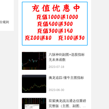
分规则
六脉神剑副图+选股指标
无未来函数
2023-07-18
擒龙追踪-懂牛主图指标
2023-06-30
双紫擒龙战法通达信重磅
完整版（主图、副图、排