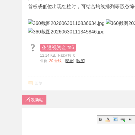
首板或低位出现红柱时，可结合均线排列等形态综
标
程
序
代
码
透视资金.tn6
分
12.14 KB, 下载次数: 0
享
售价:
20 金钱
[
记录
] [
购买
]
—
公
回复
式
指
发新帖
标
网