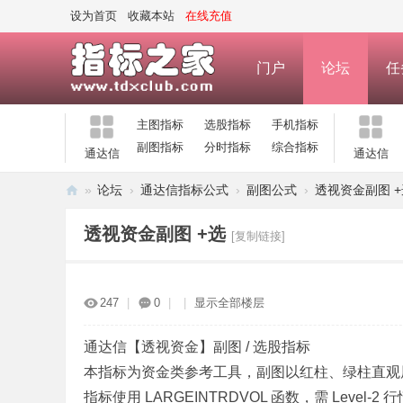
设为首页
收藏本站
在线充值
门户
论坛
任
主图指标
选股指标
手机指标
副图指标
分时指标
综合指标
通达信
通达信
»
论坛
›
通达信指标公式
›
副图公式
›
透视资金副图 +
指
透视资金副图 +选
[复制链接]
标
之
家
247
|
0
|
|
显示全部楼层
—
公
通达信【透视资金】副图 / 选股指标
本指标为资金类参考工具，副图以红柱、绿柱直观
式
指标使用 LARGEINTRDVOL 函数，需 Le
指