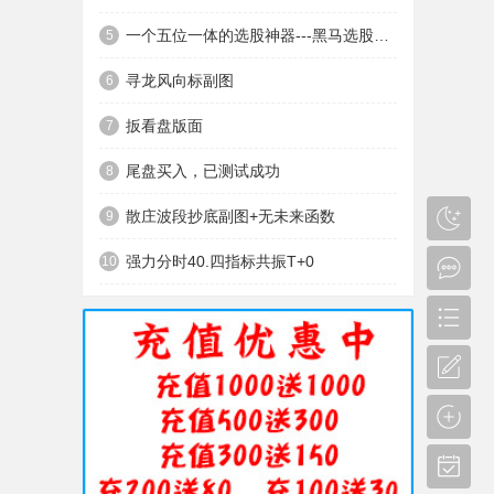
一个五位一体的选股神器---黑马选股神器
5
寻龙风向标副图
6
扳看盘版面
7
尾盘买入，已测试成功
8
散庄波段抄底副图+无未来函数
9
强力分时40.四指标共振T+0
10