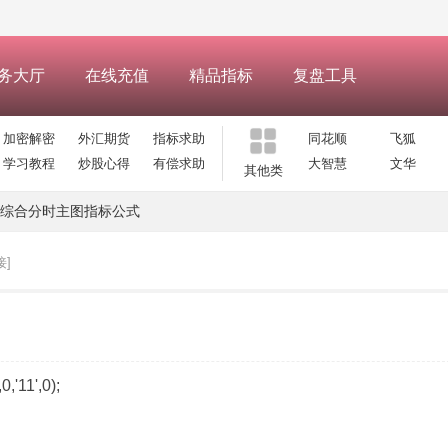
务大厅
在线充值
精品指标
复盘工具
加密解密
外汇期货
指标求助
同花顺
飞狐
学习教程
炒股心得
有偿求助
大智慧
文华
其他类
综合分时主图指标公式
接]
'11',0);