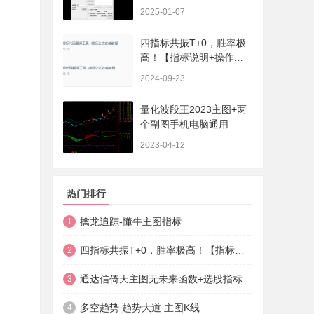
序、选股、开放源码，无
2025-01-07
未来
四指标共振T+0，胜率极
高！【指标说明+操作方
法+实盘贴图】
2024-09-23
量化波段王2023主图+两
个副图手机电脑通用
2023-04-12
热门排行
擒龙追踪-懂牛主图指标
1
四指标共振T+0，胜率极高！【指标说明+操作方法+实盘贴图】
2
通达信倚天主图无未来函数+选股指标
3
多空趋势 趋势大道 主图K线
4