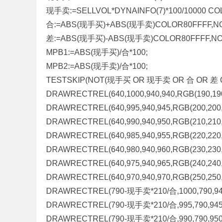
现手卖:=SELLVOL*DYNAINFO(7)*100/10000 C
合:=ABS(现手买)+ABS(现手卖)COLOR80FFFF,N
差:=ABS(现手买)-ABS(现手卖)COLOR80FFFF,N
MPB1:=ABS(现手买)/合*100;
MPB2:=ABS(现手卖)/合*100;
TESTSKIP(NOT(现手买 OR 现手卖 OR 合 OR 差 OR
DRAWRECTREL(640,1000,940,940,RGB(190,190
DRAWRECTREL(640,995,940,945,RGB(200,200,2
DRAWRECTREL(640,990,940,950,RGB(210,210,2
DRAWRECTREL(640,985,940,955,RGB(220,220,2
DRAWRECTREL(640,980,940,960,RGB(230,230,2
DRAWRECTREL(640,975,940,965,RGB(240,240,2
DRAWRECTREL(640,970,940,970,RGB(250,250,2
DRAWRECTREL(790-现手卖*210/合,1000,790,940,
DRAWRECTREL(790-现手卖*210/合,995,790,945,R
DRAWRECTREL(790-现手卖*210/合,990,790,950,R