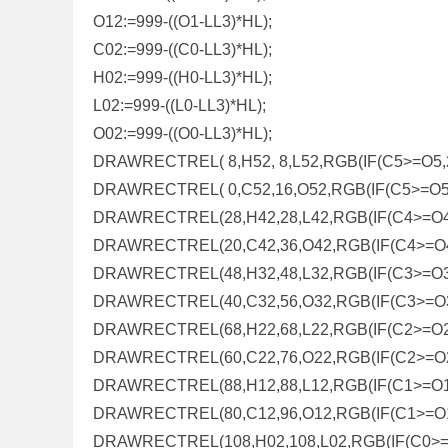
O12:=999-((O1-LL3)*HL);
C02:=999-((C0-LL3)*HL);
H02:=999-((H0-LL3)*HL);
L02:=999-((L0-LL3)*HL);
O02:=999-((O0-LL3)*HL);
DRAWRECTREL( 8,H52, 8,L52,RGB(IF(C5>=O5,200
DRAWRECTREL( 0,C52,16,O52,RGB(IF(C5>=O5,12
DRAWRECTREL(28,H42,28,L42,RGB(IF(C4>=O4,20
DRAWRECTREL(20,C42,36,O42,RGB(IF(C4>=O4,12
DRAWRECTREL(48,H32,48,L32,RGB(IF(C3>=O3,20
DRAWRECTREL(40,C32,56,O32,RGB(IF(C3>=O3,12
DRAWRECTREL(68,H22,68,L22,RGB(IF(C2>=O2,20
DRAWRECTREL(60,C22,76,O22,RGB(IF(C2>=O2,12
DRAWRECTREL(88,H12,88,L12,RGB(IF(C1>=O1,20
DRAWRECTREL(80,C12,96,O12,RGB(IF(C1>=O1,12
DRAWRECTREL(108,H02,108,L02,RGB(IF(C0>=O0,