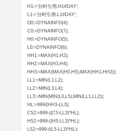
H1:='分时引用.H1#DAY';
L1:='分时引用.L1#DAY';
O0:=DYNAINFO(4);
C0:=DYNAINFO(7);
H0:=DYNAINFO(5);
L0:=DYNAINFO(6);
HH1:=MAX(H1,H2);
HH2:=MAX(H3,H4);
HH3:=MAX(MAX(H0,H5),MAX(HH1,HH2));
LL1:=MIN(L1,L2);
LL2:=MIN(L3,L4);
LL3:=MIN(MIN(L0,L5),MIN(LL1,LL2));
HL:=999/(HH3-LL3);
C52:=999-((C5-LL3)*HL);
H52:=999-((H5-LL3)*HL);
L52:=999-((L5-LL3)*HL);