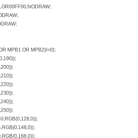
OLOR00FF00,NODRAW;
ODRAW;
ODRAW;
 MPB1 OR MPB2)!=0);
,190));
00));
10));
20));
30));
40));
50));
RGB(0,128,0));
GB(0,148,0));
GB(0,168,0));