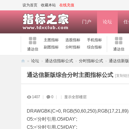
设为首页
收藏本站
在线充值
门户
论坛
任
主图指标
选股指标
手机指标
副图指标
分时指标
综合指标
通达信
通达信
»
论坛
›
通达信指标公式
›
分时指标公式
›
通达信新版
指
通达信新版综合分时主图指标公式
[复制链
标
之
家
1407
|
0
|
|
显示全部楼层
—
公
DRAWGBK(C>0, RGB(50,60,250),RGB(17,21,89),0,
O5:='分时引用.O5#DAY';
式
C5:='分时引用.C5#DAY';
指