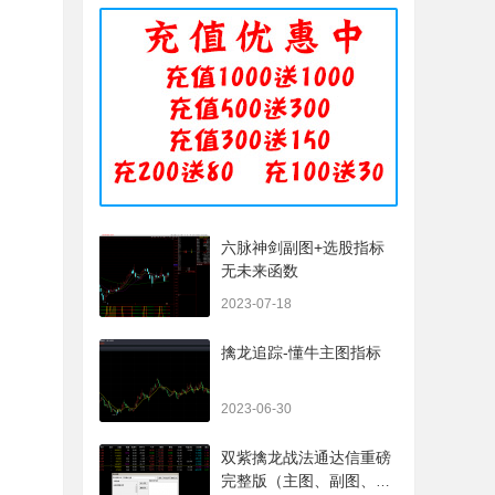
六脉神剑副图+选股指标
无未来函数
2023-07-18
擒龙追踪-懂牛主图指标
2023-06-30
双紫擒龙战法通达信重磅
完整版（主图、副图、排