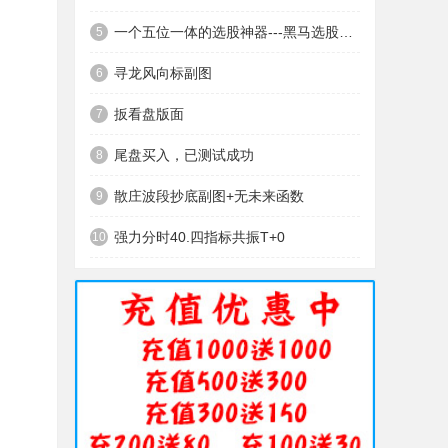
一个五位一体的选股神器---黑马选股神器
5
寻龙风向标副图
6
扳看盘版面
7
尾盘买入，已测试成功
8
散庄波段抄底副图+无未来函数
9
强力分时40.四指标共振T+0
10