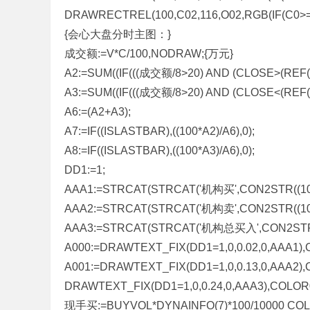
DRAWRECTREL(100,C02,116,O02,RGB(IF(C0>=O0,
{会心大盘分时主图：}
成交额:=V*C/100,NODRAW;{万元}
A2:=SUM((IF(((成交额/8>20) AND (CLOSE>(REF(C
A3:=SUM((IF(((成交额/8>20) AND (CLOSE<(REF(C
A6:=(A2+A3);
A7:=IF((ISLASTBAR),((100*A2)/A6),0);
A8:=IF((ISLASTBAR),((100*A3)/A6),0);
DD1:=1;
AAA1:=STRCAT(STRCAT('机构买',CON2STR((100*A
AAA2:=STRCAT(STRCAT('机构卖',CON2STR((100*A
AAA3:=STRCAT(STRCAT('机构总买入',CON2STR((100
A000:=DRAWTEXT_FIX(DD1=1,0,0.02,0,AAA1)
A001:=DRAWTEXT_FIX(DD1=1,0,0.13,0,AAA2)
DRAWTEXT_FIX(DD1=1,0,0.24,0,AAA3),COLOR
现手买:=BUYVOL*DYNAINFO(7)*100/10000 CO