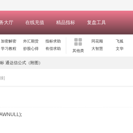
务大厅
在线充值
精品指标
复盘工具
加密解密
外汇期货
指标求助
同花顺
飞狐
学习教程
炒股心得
有偿求助
大智慧
文华
其他类
标 通达信公式（附图）
接]
RAWNULL);