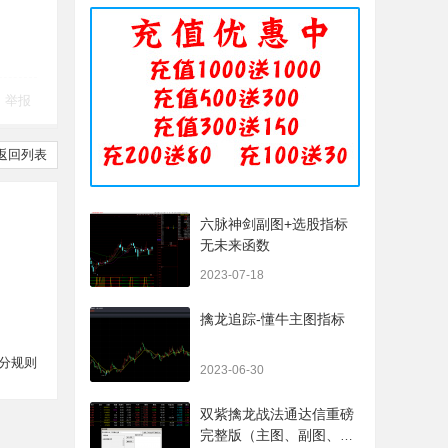
举报
返回列表
六脉神剑副图+选股指标
无未来函数
2023-07-18
擒龙追踪-懂牛主图指标
分规则
2023-06-30
双紫擒龙战法通达信重磅
完整版（主图、副图、排