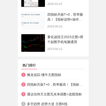
序、选股、开放源码，无
2025-01-07
未来
四指标共振T+0，胜率极
高！【指标说明+操作方
法+实盘贴图】
2024-09-23
量化波段王2023主图+两
个副图手机电脑通用
2023-04-12
热门排行
擒龙追踪-懂牛主图指标
1
四指标共振T+0，胜率极高！【指标说明+操作方法+实盘贴图】
2
通达信倚天主图无未来函数+选股指标
3
多空趋势 趋势大道 主图K线
4