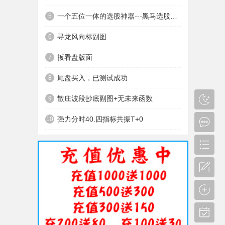
一个五位一体的选股神器---黑马选股神器
5
寻龙风向标副图
6
扳看盘版面
7
尾盘买入，已测试成功
8
散庄波段抄底副图+无未来函数
9
强力分时40.四指标共振T+0
10