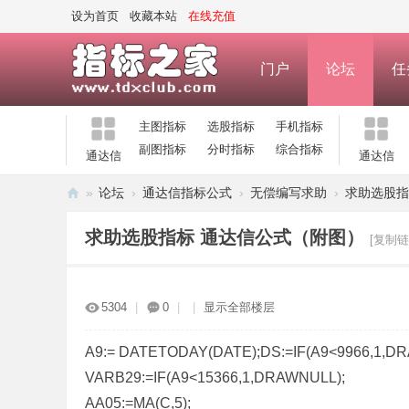
设为首页
收藏本站
在线充值
门户
论坛
任
主图指标
选股指标
手机指标
副图指标
分时指标
综合指标
通达信
通达信
»
论坛
›
通达信指标公式
›
无偿编写求助
›
求助选股指
指
求助选股指标 通达信公式（附图）
[复制链
标
之
家
5304
|
0
|
|
显示全部楼层
—
公
A9:= DATETODAY(DATE);DS:=IF(A9<9966,1,D
VARB29:=IF(A9<15366,1,DRAWNULL);
式
AA05:=MA(C,5);
指