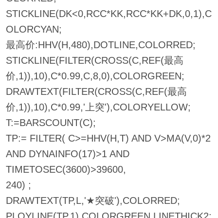
STICKLINE(DK<0,RCC*KK,RCC*KK+DK,0,1),C
OLORCYAN;
最高价:HHV(H,480),DOTLINE,COLORRED;
STICKLINE(FILTER(CROSS(C,REF(最高
价,1)),10),C*0.99,C,8,0),COLORGREEN;
DRAWTEXT(FILTER(CROSS(C,REF(最高
价,1)),10),C*0.99,'上突'),COLORYELLOW;
T:=BARSCOUNT(C);
TP:= FILTER( C>=HHV(H,T) AND V>MA(V,0)*2
AND DYNAINFO(17)>1 AND
TIMETOSEC(3600)>39600,
240) ;
DRAWTEXT(TP,L,'★突破'),COLORRED;
PLOYLINE(TP,1),COLORGREEN,LINETHICK2;