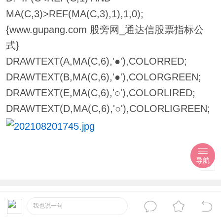
MA(C,3)>REF(MA(C,3),1),1,0);
{www.gupang.com 股旁网_通达信股票指标公
式}
DRAWTEXT(A,MA(C,6),'●'),COLORRED;
DRAWTEXT(B,MA(C,6),'●'),COLORGREEN;
DRAWTEXT(E,MA(C,6),'○'),COLORLIRED;
DRAWTEXT(D,MA(C,6),'○'),COLORLIGREEN;
导航
我也说一句