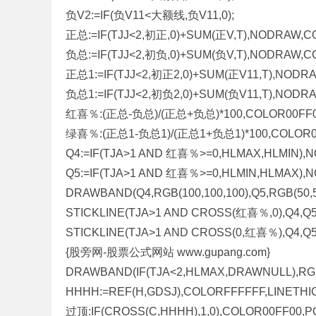
负V2:=IF(负V11<大额线,负V11,0);
正总:=IF(TJJ<2,初正,0)+SUM(正V,T),NODRAW,C
负总:=IF(TJJ<2,初负,0)+SUM(负V,T),NODRAW,C
正总1:=IF(TJJ<2,初正2,0)+SUM(正V11,T),NODR
负总1:=IF(TJJ<2,初负2,0)+SUM(负V11,T),NODR
红喜％:(正总-负总)/(正总+负总)*100,COLOR00FF
绿喜％:(正总1-负总1)/(正总1+负总1)*100,COLOR0
Q4:=IF(TJA>1 AND 红喜％>=0,HLMAX,HLMIN),
Q5:=IF(TJA>1 AND 红喜％>=0,HLMIN,HLMAX),
DRAWBAND(Q4,RGB(100,100,100),Q5,RGB(50,50
STICKLINE(TJA>1 AND CROSS(红喜％,0),Q4,Q5,
STICKLINE(TJA>1 AND CROSS(0,红喜％),Q4,Q5,
{股旁网-股票公式网站 www.gupang.com}
DRAWBAND(IF(TJA<2,HLMAX,DRAWNULL),RGB(
HHHH:=REF(H,GDSJ),COLORFFFFFF,LINETHI
过顶:IF(CROSS(C,HHHH),1,0),COLOR00FF00,