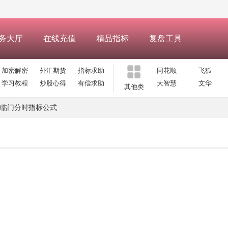
务大厅
在线充值
精品指标
复盘工具
加密解密
外汇期货
指标求助
同花顺
飞狐
学习教程
炒股心得
有偿求助
大智慧
文华
其他类
临门分时指标公式