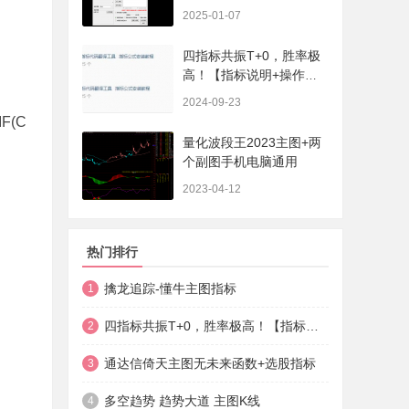
序、选股、开放源码，无
2025-01-07
未来
四指标共振T+0，胜率极
高！【指标说明+操作方
法+实盘贴图】
2024-09-23
IF(C
量化波段王2023主图+两
个副图手机电脑通用
2023-04-12
热门排行
擒龙追踪-懂牛主图指标
1
四指标共振T+0，胜率极高！【指标说明+操作方法+实盘贴图】
2
通达信倚天主图无未来函数+选股指标
3
多空趋势 趋势大道 主图K线
4