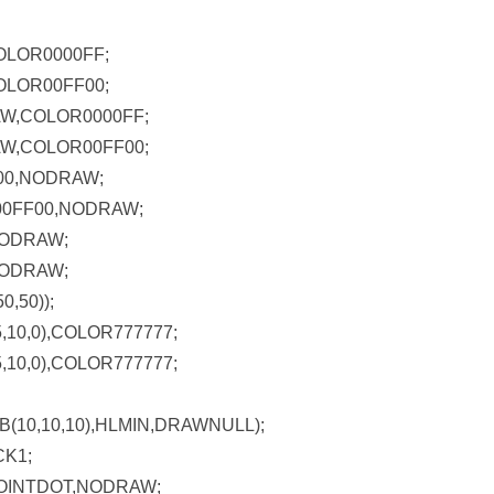
OLOR0000FF;
OLOR00FF00;
AW,COLOR0000FF;
AW,COLOR00FF00;
00,NODRAW;
0FF00,NODRAW;
NODRAW;
NODRAW;
,50));
10,0),COLOR777777;
10,0),COLOR777777;
10,10,10),HLMIN,DRAWNULL);
CK1;
POINTDOT,NODRAW;