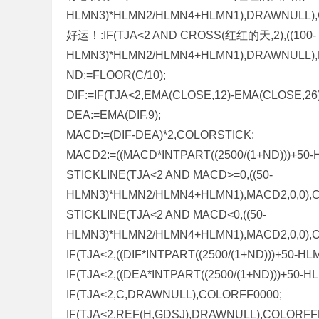
HLMN3)*HLMN2/HLMN4+HLMN1),DRAWNULL),
好运！:IF(TJA<2 AND CROSS(红红的天,2),((100-
HLMN3)*HLMN2/HLMN4+HLMN1),DRAWNULL),
ND:=FLOOR(C/10);
DIF:=IF(TJA<2,EMA(CLOSE,12)-EMA(CLOSE,2
DEA:=EMA(DIF,9);
MACD:=(DIF-DEA)*2,COLORSTICK;
MACD2:=((MACD*INTPART((2500/(1+ND)))+50
STICKLINE(TJA<2 AND MACD>=0,((50-
HLMN3)*HLMN2/HLMN4+HLMN1),MACD2,0,0),C
STICKLINE(TJA<2 AND MACD<0,((50-
HLMN3)*HLMN2/HLMN4+HLMN1),MACD2,0,0),
IF(TJA<2,((DIF*INTPART((2500/(1+ND)))+5
IF(TJA<2,((DEA*INTPART((2500/(1+ND)))+5
IF(TJA<2,C,DRAWNULL),COLORFF0000;
IF(TJA<2,REF(H,GDSJ),DRAWNULL),COLORFF