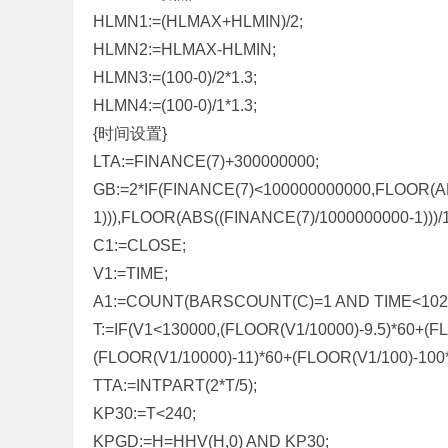
HLMN1:=(HLMAX+HLMIN)/2;
HLMN2:=HLMAX-HLMIN;
HLMN3:=(100-0)/2*1.3;
HLMN4:=(100-0)/1*1.3;
{时间设置}
LTA:=FINANCE(7)+300000000;
GB:=2*IF(FINANCE(7)<100000000000,FLOOR(A
1))),FLOOR(ABS((FINANCE(7)/1000000000-1)))
C1:=CLOSE;
V1:=TIME;
A1:=COUNT(BARSCOUNT(C)=1 AND TIME<10200
T:=IF(V1<130000,(FLOOR(V1/10000)-9.5)*60+(F
(FLOOR(V1/10000)-11)*60+(FLOOR(V1/100)-10
TTA:=INTPART(2*T/5);
KP30:=T<240;
KPGD:=H=HHV(H,0) AND KP30;