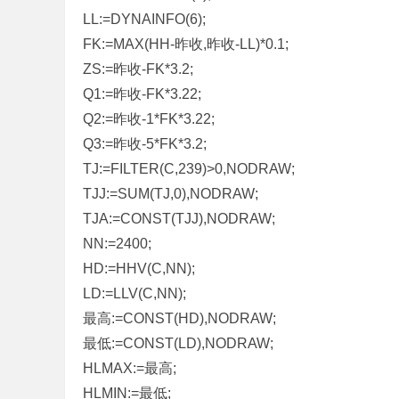
LL:=DYNAINFO(6);
标
FK:=MAX(HH-昨收,昨收-LL)*0.1;
程
ZS:=昨收-FK*3.2;
序
Q1:=昨收-FK*3.22;
代
Q2:=昨收-1*FK*3.22;
码
Q3:=昨收-5*FK*3.2;
分
TJ:=FILTER(C,239)>0,NODRAW;
享
TJJ:=SUM(TJ,0),NODRAW;
—
TJA:=CONST(TJJ),NODRAW;
公
NN:=2400;
式
HD:=HHV(C,NN);
指
LD:=LLV(C,NN);
标
最高:=CONST(HD),NODRAW;
网
最低:=CONST(LD),NODRAW;
HLMAX:=最高;
HLMIN:=最低;