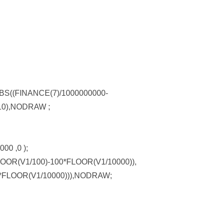
BS((FINANCE(7)/1000000000-
/10),NODRAW ;
0 ,0 );
LOOR(V1/100)-100*FLOOR(V1/10000)),
0*FLOOR(V1/10000))),NODRAW;