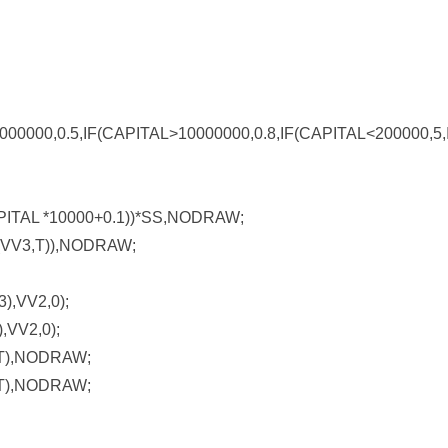
00000,0.5,IF(CAPITAL>10000000,0.8,IF(CAPITAL<200000,5,
PITAL *10000+0.1))*SS,NODRAW;
(VV3,T)),NODRAW;
,VV2,0);
VV2,0);
T),NODRAW;
T),NODRAW;