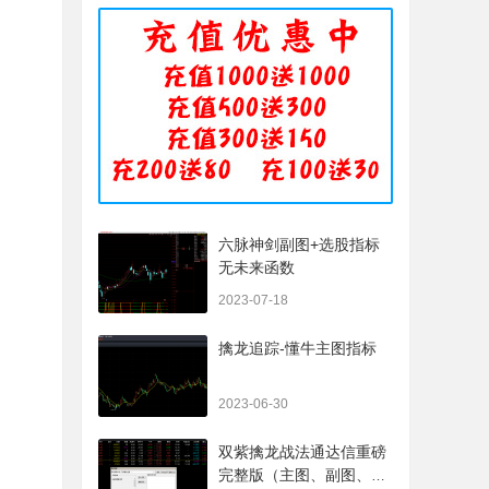
六脉神剑副图+选股指标
无未来函数
2023-07-18
擒龙追踪-懂牛主图指标
2023-06-30
双紫擒龙战法通达信重磅
完整版（主图、副图、排