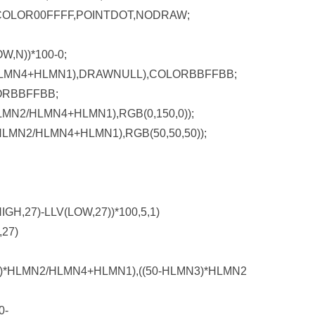
),COLOR00FFFF,POINTDOT,NODRAW;
W,N))*100-0;
2/HLMN4+HLMN1),DRAWNULL),COLORBBFFBB;
ORBBFFBB;
MN2/HLMN4+HLMN1),RGB(0,150,0));
LMN2/HLMN4+HLMN1),RGB(50,50,50));
H,27)-LLV(LOW,27))*100,5,1)
,27)
)*HLMN2/HLMN4+HLMN1),((50-HLMN3)*HLMN2
0-