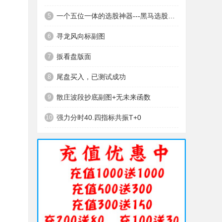
一个五位一体的选股神器---黑马选股神器
5
寻龙风向标副图
6
扳看盘版面
7
尾盘买入，已测试成功
8
散庄波段抄底副图+无未来函数
9
强力分时40.四指标共振T+0
10