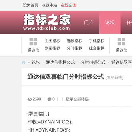
设为首页
收藏本站
在线充值
门户
论坛
任
主图指标
选股指标
手机指标
副图指标
分时指标
综合指标
通达信
通达信
»
论坛
›
通达信指标公式
›
分时指标公式
›
通达信双喜
指
通达信双喜临门分时指标公式
[复制链接]
标
之
家
2699
|
0
|
|
显示全部楼层
—
公
{双喜临门}
昨收:=DYNAINFO(3);
式
HH:=DYNAINFO(5);
指