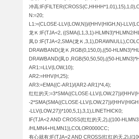
冲高:IF(FILTER(CROSS(C,HHHH*1.01),15),1,0
N:=20;
L1:=(CLOSE-LLV(LOW,N))/(HHV(HIGH,N)-LLV(LO
龙Ｋ:IF(TJA<2, ((SMA(L1,3,1)-HLMN3)*HLMN
凤Ｄ:IF(TJA<2,SMA(龙Ｋ,3,1),DRAWNULL),COL
DRAWBAND(龙Ｋ,RGB(0,150,0),((50-HLMN3)*HL
DRAWBAND(凤Ｄ,RGB(50,50,50),((50-HLMN3)*H
AR1:=LLV(LOW,10);
AR2:=HHV(H,25);
AR3:=EMA((C-AR1)/(AR2-AR1)*4,4);
红红的天:=3*SMA((CLOSE-LLV(LOW,27))/(HHV(HIG
-2*SMA(SMA((CLOSE-LLV(LOW,27))/(HHV(HIGH
-LLV(LOW,27))*100,5,1),3,1),LINETHICK0;
IF(TJA<2 AND CROSS(红红的天,2),((100-HLMN3
/HLMN4+HLMN1)),COLOR0000CC;
有心就有:IF(TJA<2 AND CROSS(红红的天,2),((10