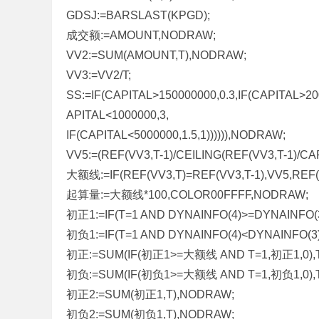
GDSJ:=BARSLAST(KPGD);
成交额:=AMOUNT,NODRAW;
VV2:=SUM(AMOUNT,T),NODRAW;
VV3:=VV2/T;
SS:=IF(CAPITAL>150000000,0.3,IF(CAPITAL>200
APITAL<1000000,3,
IF(CAPITAL<5000000,1.5,1)))))),NODRAW;
VV5:=(REF(VV3,T-1)/CEILING(REF(VV3,T-1)/CA
大额线:=IF(REF(VV3,T)=REF(VV3,T-1),VV5,REF
起算量:=大额线*100,COLOR00FFFF,NODRAW;
初正1:=IF(T=1 AND DYNAINFO(4)>=DYNAINFO(3)
初负1:=IF(T=1 AND DYNAINFO(4)<DYNAINFO(3),
初正:=SUM(IF(初正1>=大额线 AND T=1,初正1,0),
初负:=SUM(IF(初负1>=大额线 AND T=1,初负1,0),
初正2:=SUM(初正1,T),NODRAW;
初负2:=SUM(初负1,T),NODRAW;