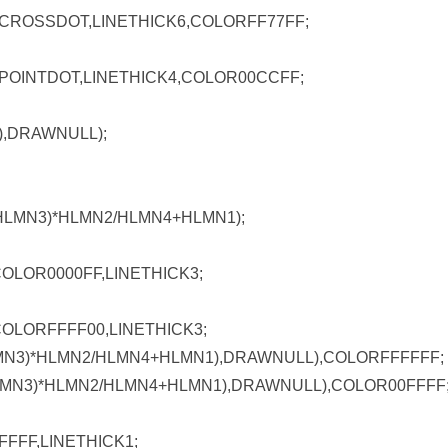
CROSSDOT,LINETHICK6,COLORFF77FF;
POINTDOT,LINETHICK4,COLOR00CCFF;
6),DRAWNULL);
-HLMN3)*HLMN2/HLMN4+HLMN1);
OLOR0000FF,LINETHICK3;
COLORFFFF00,LINETHICK3;
0-HLMN3)*HLMN2/HLMN4+HLMN1),DRAWNULL),COLORFFFFFF;
0-HLMN3)*HLMN2/HLMN4+HLMN1),DRAWNULL),COLOR00FFFF
FFFF,LINETHICK1;